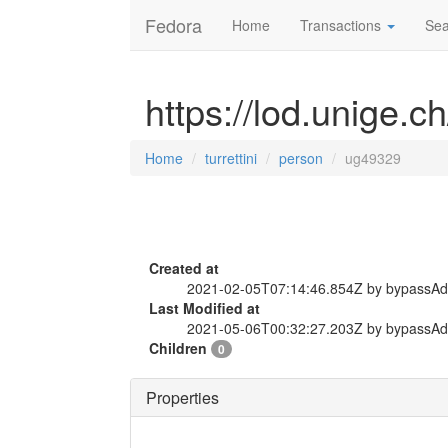
Fedora
Home
Transactions
Sea
https://lod.unige.c
Home
turrettini
person
ug49329
Created at
2021-02-05T07:14:46.854Z by bypassA
Last Modified at
2021-05-06T00:32:27.203Z by bypassA
Children
0
Properties