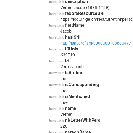
description
turrettini:
Vernet Jacob (1698-1789)
fedoraResourceURI
turrettini:
https://lod.unige.ch/rest/turrettini/per
firstName
turrettini:
Jacob
hasISNI
turrettini:
http://isni.org/isni/0000000108880477
iDUniv
turrettini:
S39719
id
turrettini:
VernetJacob
isAuthor
turrettini:
true
isCorresponding
turrettini:
true
isMentioned
turrettini:
true
name
turrettini:
Vernet
nbLetterWithPers
turrettini:
226
personDates
turrettini: