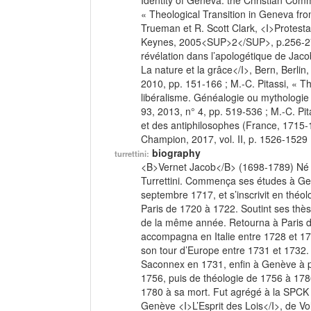
Identity of Geneva: the Christian Co
« Theological Transition in Geneva fro
Trueman et R. Scott Clark, <I>Protesta
Keynes, 2005<SUP>2</SUP>, p.256-270 ; M
révélation dans l’apologétique de Jaco
La nature et la grâce</I>, Bern, Berli
2010, pp. 151-166 ; M.-C. Pitassi, « 
libéralisme. Généalogie ou mythologie ?
93, 2013, n° 4, pp. 519-536 ; M.-C. Pit
et des antiphilosophes (France, 1715-1
Champion, 2017, vol. II, p. 1526-1529 
biography
turrettini:
<B>Vernet Jacob</B> (1698-1789) Né à
Turrettini. Commença ses études à Ge
septembre 1717, et s’inscrivit en thé
Paris de 1720 à 1722. Soutint ses thè
de la même année. Retourna à Paris d
accompagna en Italie entre 1728 et 1
son tour d’Europe entre 1731 et 1732
Saconnex en 1731, enfin à Genève à pa
1756, puis de théologie de 1756 à 17
1780 à sa mort. Fut agrégé à la SPCK de
Genève <I>L’Esprit des Lois</I>, de Vol