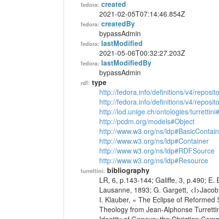
created
fedora:
2021-02-05T07:14:46.854Z
createdBy
fedora:
bypassAdmin
lastModified
fedora:
2021-05-06T00:32:27.203Z
lastModifiedBy
fedora:
bypassAdmin
type
rdf:
http://fedora.info/definitions/v4/reposi
http://fedora.info/definitions/v4/repos
http://lod.unige.ch/ontologies/turrettin
http://pcdm.org/models#Object
http://www.w3.org/ns/ldp#BasicContain
http://www.w3.org/ns/ldp#Container
http://www.w3.org/ns/ldp#RDFSource
http://www.w3.org/ns/ldp#Resource
bibliography
turrettini:
LR, 6, p.143-144; Galiffe, 3, p.490; E
Lausanne, 1893; G. Gargett, <I>Jacob 
I. Klauber, « The Eclipse of Reformed 
Theology from Jean-Alphonse Turrettini