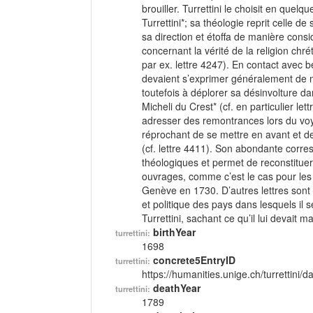
brouiller. Turrettini le choisit en quel
Turrettini*; sa théologie reprit celle d
sa direction et étoffa de manière consid
concernant la vérité de la religion chr
par ex. lettre 4247). En contact avec 
devaient s’exprimer généralement de m
toutefois à déplorer sa désinvolture d
Micheli du Crest* (cf. en particulier l
adresser des remontrances lors du voya
réprochant de se mettre en avant et de 
(cf. lettre 4411). Son abondante cor
théologiques et permet de reconstituer
ouvrages, comme c’est le cas pour les <
Genève en 1730. D’autres lettres sont de
et politique des pays dans lesquels il
Turrettini, sachant ce qu’il lui devait
birthYear
turrettini:
1698
concrete5EntryID
turrettini:
https://humanities.unige.ch/turrettini
deathYear
turrettini:
1789