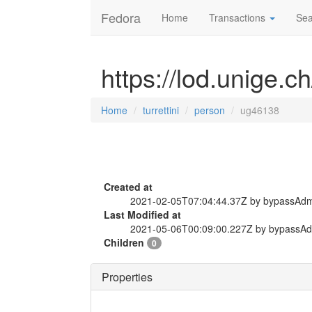
Fedora
Home
Transactions
Sea
https://lod.unige.c
Home
turrettini
person
ug46138
Created at
2021-02-05T07:04:44.37Z by bypassAd
Last Modified at
2021-05-06T00:09:00.227Z by bypassA
Children
0
Properties