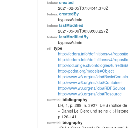
created
fedora:
2021-02-05T07:04:44.370Z
createdBy
fedora:
bypassAdmin
lastModified
fedora:
2021-05-06T00:09:00.227Z
lastModifiedBy
fedora:
bypassAdmin
type
rdf:
http://fedora.info/definitions/v4/reposi
http://fedora.info/definitions/v4/repos
http://lod.unige.ch/ontologies/turrettin
http://pcdm.org/models#Object
http://www.w3.org/ns/ldp#BasicContain
http://www.w3.org/ns/ldp#Container
http://www.w3.org/ns/ldp#RDFSource
http://www.w3.org/ns/ldp#Resource
bibliography
turrettini:
LR, 4, p. 289, n. 3927; DHS (notice de 
« Daniel Le Clerc und seine <I>Histoi
p.126-141.
biography
turrettini: