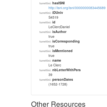
hasISNI
turrettini:
http://isni.org/isni/0000000083445689
iDUniv
turrettini:
S4519
id
turrettini:
LeClercDaniel
isAuthor
turrettini:
true
isCorresponding
turrettini:
true
isMentioned
turrettini:
true
name
turrettini:
Le Clerc
nbLetterWithPers
turrettini:
39
personDates
turrettini:
(1652-1728)
Other Resources