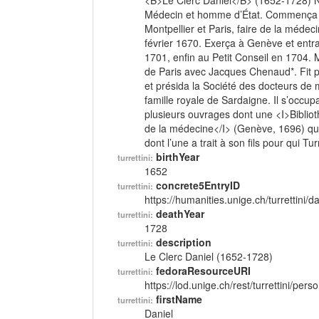
<B>Le Clerc Daniel</B> (1652-1728) N
Médecin et homme d’État. Commença s
Montpellier et Paris, faire de la médec
février 1670. Exerça à Genève et entr
1701, enfin au Petit Conseil en 1704
de Paris avec Jacques Chenaud*. Fit p
et présida la Société des docteurs de 
famille royale de Sardaigne. Il s’occup
plusieurs ouvrages dont une <I>Biblio
de la médecine</I> (Genève, 1696) qui 
dont l’une a trait à son fils pour qui Turr
birthYear
turrettini:
1652
concrete5EntryID
turrettini:
https://humanities.unige.ch/turrettini
deathYear
turrettini:
1728
description
turrettini:
Le Clerc Daniel (1652-1728)
fedoraResourceURI
turrettini:
https://lod.unige.ch/rest/turrettini/per
firstName
turrettini:
Daniel