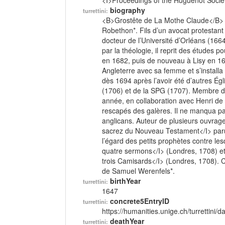
<I>Proceedings of the Huguenot Socie
biography
turrettini:
<B>Grostête de La Mothe Claude</B> 
Robethon*. Fils d’un avocat protestant 
docteur de l’Université d’Orléans (166
par la théologie, il reprit des études 
en 1682, puis de nouveau à Lisy en 168
Angleterre avec sa femme et s’installa 
dès 1694 après l’avoir été d’autres Ég
(1706) et de la SPG (1707). Membre d
année, en collaboration avec Henri de
rescapés des galères. Il ne manqua pa
anglicans. Auteur de plusieurs ouvrages
sacrez du Nouveau Testament</I> paru 
l’égard des petits prophètes contre les
quatre sermons</I> (Londres, 1708) et
trois Camisards</I> (Londres, 1708). C
de Samuel Werenfels*.
birthYear
turrettini:
1647
concrete5EntryID
turrettini:
https://humanities.unige.ch/turrettini
deathYear
turrettini: