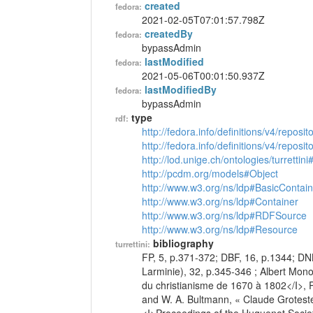
created
fedora:
2021-02-05T07:01:57.798Z
createdBy
fedora:
bypassAdmin
lastModified
fedora:
2021-05-06T00:01:50.937Z
lastModifiedBy
fedora:
bypassAdmin
type
rdf:
http://fedora.info/definitions/v4/reposi
http://fedora.info/definitions/v4/repos
http://lod.unige.ch/ontologies/turrettin
http://pcdm.org/models#Object
http://www.w3.org/ns/ldp#BasicContain
http://www.w3.org/ns/ldp#Container
http://www.w3.org/ns/ldp#RDFSource
http://www.w3.org/ns/ldp#Resource
bibliography
turrettini:
FP, 5, p.371-372; DBF, 16, p.1344; DN
Larminie), 32, p.345-346 ; Albert Mon
du christianisme de 1670 à 1802</I>, P
and W. A. Bultmann, « Claude Grotest