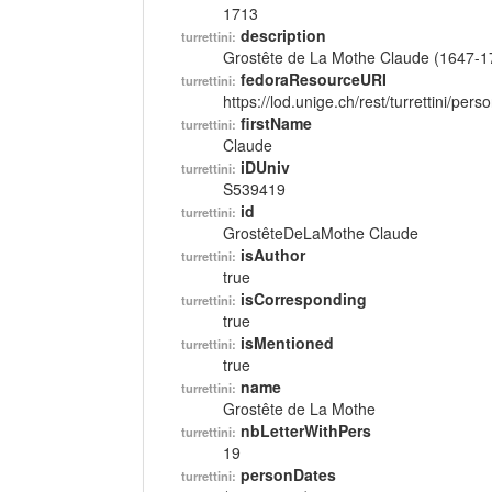
1713
description
turrettini:
Grostête de La Mothe Claude (1647-1
fedoraResourceURI
turrettini:
https://lod.unige.ch/rest/turrettini/per
firstName
turrettini:
Claude
iDUniv
turrettini:
S539419
id
turrettini:
GrostêteDeLaMothe Claude
isAuthor
turrettini:
true
isCorresponding
turrettini:
true
isMentioned
turrettini:
true
name
turrettini:
Grostête de La Mothe
nbLetterWithPers
turrettini:
19
personDates
turrettini: