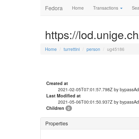
Fedora
Home
Transactions
Sea
https://lod.unige.c
Home
turrettini
person
ug45186
Created at
2021-02-05T07:01:57.798Z by bypassA
Last Modified at
2021-05-06T00:01:50.937Z by bypassA
Children
0
Properties