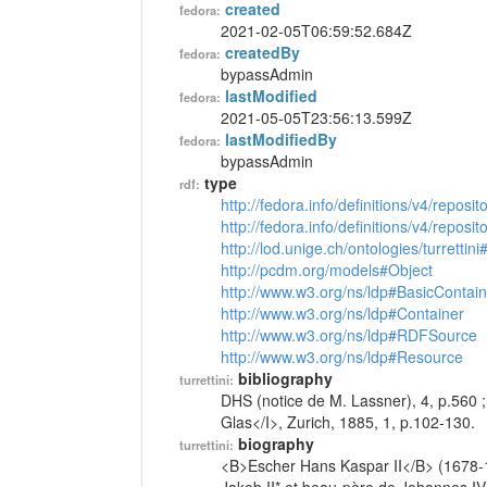
created
fedora:
2021-02-05T06:59:52.684Z
createdBy
fedora:
bypassAdmin
lastModified
fedora:
2021-05-05T23:56:13.599Z
lastModifiedBy
fedora:
bypassAdmin
type
rdf:
http://fedora.info/definitions/v4/reposi
http://fedora.info/definitions/v4/repos
http://lod.unige.ch/ontologies/turrettin
http://pcdm.org/models#Object
http://www.w3.org/ns/ldp#BasicContain
http://www.w3.org/ns/ldp#Container
http://www.w3.org/ns/ldp#RDFSource
http://www.w3.org/ns/ldp#Resource
bibliography
turrettini:
DHS (notice de M. Lassner), 4, p.560 
Glas</I>, Zurich, 1885, 1, p.102-130.
biography
turrettini:
<B>Escher Hans Kaspar II</B> (1678-1