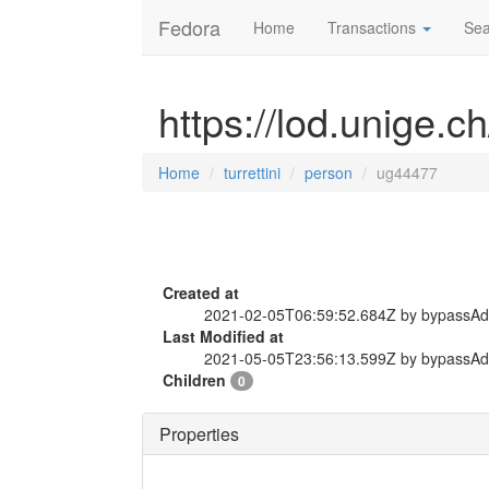
Fedora
Home
Transactions
Sea
https://lod.unige.c
Home
turrettini
person
ug44477
Created at
2021-02-05T06:59:52.684Z by bypassA
Last Modified at
2021-05-05T23:56:13.599Z by bypassA
Children
0
Properties