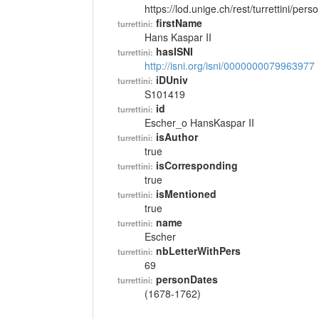
https://lod.unige.ch/rest/turrettini/per
firstName
turrettini:
Hans Kaspar II
hasISNI
turrettini:
http://isni.org/isni/0000000079963977
iDUniv
turrettini:
S101419
id
turrettini:
Escher_o HansKaspar II
isAuthor
turrettini:
true
isCorresponding
turrettini:
true
isMentioned
turrettini:
true
name
turrettini:
Escher
nbLetterWithPers
turrettini:
69
personDates
turrettini:
(1678-1762)