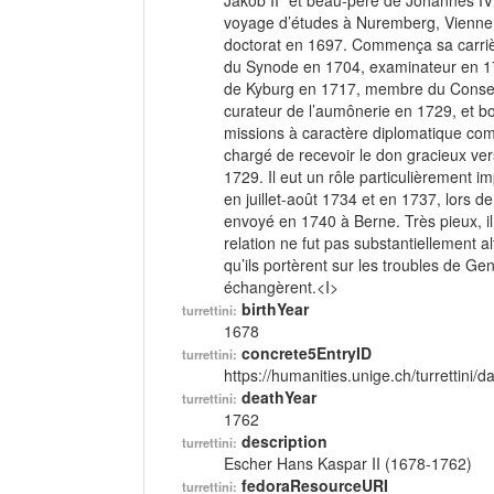
Jakob II* et beau-père de Johannes IV 
voyage d’études à Nuremberg, Vienne, B
doctorat en 1697. Commença sa carrièr
du Synode en 1704, examinateur en 17
de Kyburg en 1717, membre du Conseil
curateur de l’aumônerie en 1729, et b
missions à caractère diplomatique c
chargé de recevoir le don gracieux ve
1729. Il eut un rôle particulièrement 
en juillet-août 1734 et en 1737, lors de 
envoyé en 1740 à Berne. Très pieux, il f
relation ne fut pas substantiellement 
qu’ils portèrent sur les troubles de Gen
échangèrent.<I>
birthYear
turrettini:
1678
concrete5EntryID
turrettini:
https://humanities.unige.ch/turrettini
deathYear
turrettini:
1762
description
turrettini:
Escher Hans Kaspar II (1678-1762)
fedoraResourceURI
turrettini: