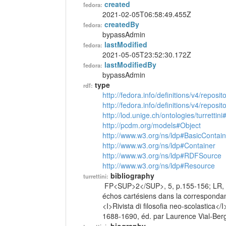
created
fedora:
2021-02-05T06:58:49.455Z
createdBy
fedora:
bypassAdmin
lastModified
fedora:
2021-05-05T23:52:30.172Z
lastModifiedBy
fedora:
bypassAdmin
type
rdf:
http://fedora.info/definitions/v4/reposi
http://fedora.info/definitions/v4/repos
http://lod.unige.ch/ontologies/turrettin
http://pcdm.org/models#Object
http://www.w3.org/ns/ldp#BasicContain
http://www.w3.org/ns/ldp#Container
http://www.w3.org/ns/ldp#RDFSource
http://www.w3.org/ns/ldp#Resource
bibliography
turrettini:
FP<SUP>2</SUP>, 5, p.155-156; LR, 3,
échos cartésiens dans la correspondan
<I>Rivista di filosofia neo-scolastica<
1688-1690, éd. par Laurence Vial-Berg