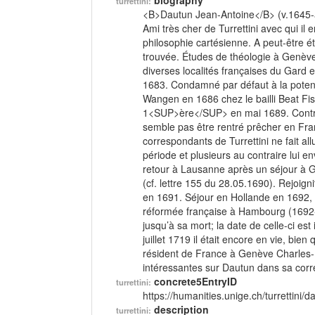
biography
turrettini:
<B>Dautun Jean-Antoine</B> (v.1645-a
Ami très cher de Turrettini avec qui il 
philosophie cartésienne. A peut-être 
trouvée. Études de théologie à Genè
diverses localités françaises du Gard
1683. Condamné par défaut à la potence
Wangen en 1686 chez le bailli Beat Fis
1<SUP>ère</SUP> en mai 1689. Contrai
semble pas être rentré prêcher en Fran
correspondants de Turrettini ne fait a
période et plusieurs au contraire lui en
retour à Lausanne après un séjour à Ge
(cf. lettre 155 du 28.05.1690). Rejoig
en 1691. Séjour en Hollande en 1692, pu
réformée française à Hambourg (1692-1
jusqu’à sa mort; la date de celle-ci es
juillet 1719 il était encore en vie, bien
résident de France à Genève Charles-F
intéressantes sur Dautun dans sa corre
concrete5EntryID
turrettini:
https://humanities.unige.ch/turrettini
description
turrettini: