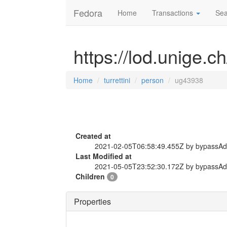
Fedora
Home
Transactions
Sea
https://lod.unige.c
Home
turrettini
person
ug43938
Created at
2021-02-05T06:58:49.455Z by bypassA
Last Modified at
2021-05-05T23:52:30.172Z by bypassA
Children
0
Properties