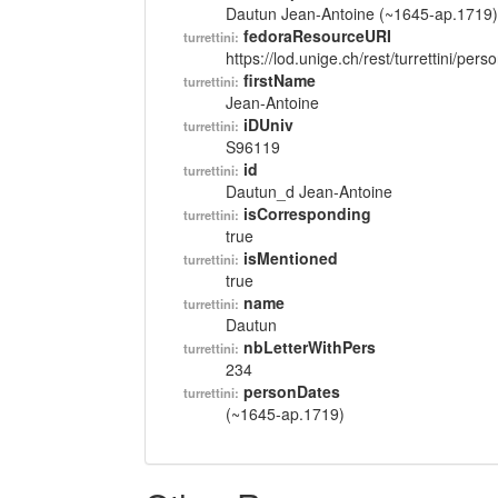
Dautun Jean-Antoine (~1645-ap.1719)
fedoraResourceURI
turrettini:
https://lod.unige.ch/rest/turrettini/per
firstName
turrettini:
Jean-Antoine
iDUniv
turrettini:
S96119
id
turrettini:
Dautun_d Jean-Antoine
isCorresponding
turrettini:
true
isMentioned
turrettini:
true
name
turrettini:
Dautun
nbLetterWithPers
turrettini:
234
personDates
turrettini:
(~1645-ap.1719)