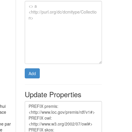
Add
Update Properties
'hui
lace
,
me par
re