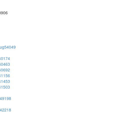
58906
on/ug54049
g40174
g40463
g40692
g41156
g41453
g41503
ug49198
ug42218