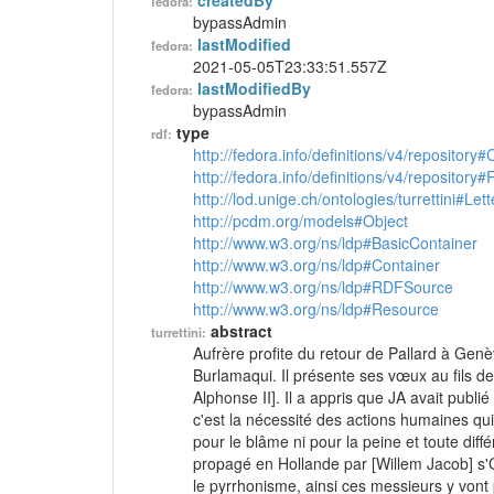
createdBy
fedora:
bypassAdmin
lastModified
fedora:
2021-05-05T23:33:51.557Z
lastModifiedBy
fedora:
bypassAdmin
type
rdf:
http://fedora.info/definitions/v4/repository
http://fedora.info/definitions/v4/repository
http://lod.unige.ch/ontologies/turrettini#Lett
http://pcdm.org/models#Object
http://www.w3.org/ns/ldp#BasicContainer
http://www.w3.org/ns/ldp#Container
http://www.w3.org/ns/ldp#RDFSource
http://www.w3.org/ns/ldp#Resource
abstract
turrettini:
Aufrère profite du retour de Pallard à Genè
Burlamaqui. Il présente ses vœux au fils d
Alphonse II]. Il a appris que JA avait publi
c'est la nécessité des actions humaines qui e
pour le blâme ni pour la peine et toute diff
propagé en Hollande par [Willem Jacob] s'G
le pyrrhonisme, ainsi ces messieurs y vont p