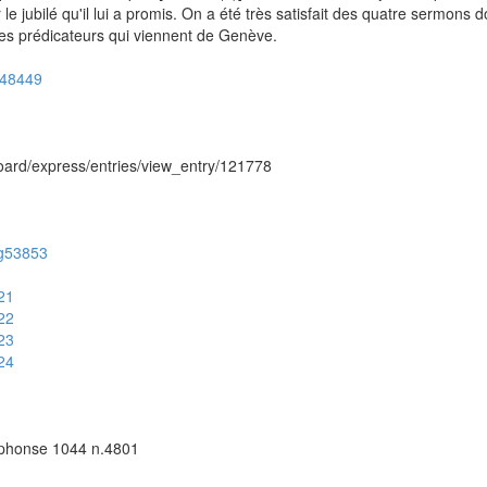
e jubilé qu'il lui a promis. On a été très satisfait des quatre sermons 
es prédicateurs qui viennent de Genève.
ug48449
hboard/express/entries/view_entry/121778
/ug53853
421
422
423
424
Alphonse 1044 n.4801