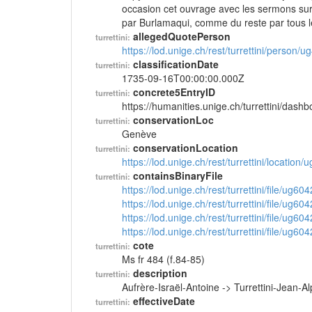
occasion cet ouvrage avec les sermons sur l
par Burlamaqui, comme du reste par tous l
allegedQuotePerson
turrettini:
https://lod.unige.ch/rest/turrettini/person/
classificationDate
turrettini:
1735-09-16T00:00:00.000Z
concrete5EntryID
turrettini:
https://humanities.unige.ch/turrettini/das
conservationLoc
turrettini:
Genève
conservationLocation
turrettini:
https://lod.unige.ch/rest/turrettini/location
containsBinaryFile
turrettini:
https://lod.unige.ch/rest/turrettini/file/ug60
https://lod.unige.ch/rest/turrettini/file/ug60
https://lod.unige.ch/rest/turrettini/file/ug60
https://lod.unige.ch/rest/turrettini/file/ug60
cote
turrettini:
Ms fr 484 (f.84-85)
description
turrettini:
Aufrère-Israël-Antoine -> Turrettini-Jean-
effectiveDate
turrettini: