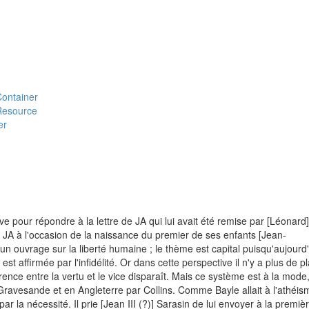
#Container
#Resource
er
ve pour répondre à la lettre de JA qui lui avait été remise par [Léonard]
e JA à l'occasion de la naissance du premier de ses enfants [Jean-
é un ouvrage sur la liberté humaine ; le thème est capital puisqu'aujourd
st affirmée par l'infidélité. Or dans cette perspective il n'y a plus de p
érence entre la vertu et le vice disparaît. Mais ce système est à la mode
ravesande et en Angleterre par Collins. Comme Bayle allait à l'athéis
ar la nécessité. Il prie [Jean III (?)] Sarasin de lui envoyer à la premiè