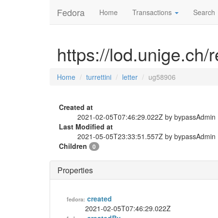
Fedora
Home
Transactions
Search
https://lod.unige.ch/r
Home
turrettini
letter
ug58906
Created at
2021-02-05T07:46:29.022Z by bypassAdmin
Last Modified at
2021-05-05T23:33:51.557Z by bypassAdmin
Children
0
Properties
created
fedora:
2021-02-05T07:46:29.022Z