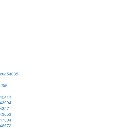
ion/ug54085
51256
ug42413
ug43094
ug43571
ug43653
ug47394
ug48672