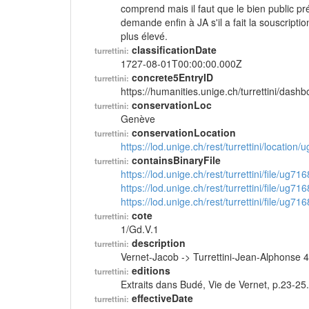
comprend mais il faut que le bien public pr
demande enfin à JA s'il a fait la souscripti
plus élevé.
classificationDate
turrettini:
1727-08-01T00:00:00.000Z
concrete5EntryID
turrettini:
https://humanities.unige.ch/turrettini/das
conservationLoc
turrettini:
Genève
conservationLocation
turrettini:
https://lod.unige.ch/rest/turrettini/location
containsBinaryFile
turrettini:
https://lod.unige.ch/rest/turrettini/file/ug71
https://lod.unige.ch/rest/turrettini/file/ug71
https://lod.unige.ch/rest/turrettini/file/ug71
cote
turrettini:
1/Gd.V.1
description
turrettini:
Vernet-Jacob -> Turrettini-Jean-Alphonse 
editions
turrettini:
Extraits dans Budé, Vie de Vernet, p.23-25.
effectiveDate
turrettini: