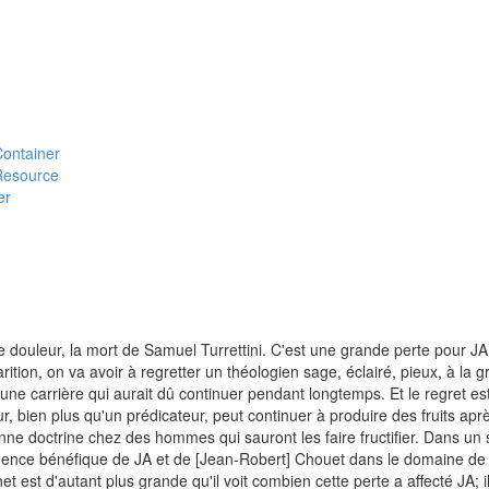
#Container
#Resource
er
 douleur, la mort de Samuel Turrettini. C'est une grande perte pour JA
arition, on va avoir à regretter un théologien sage, éclairé, pieux, à la 
d'une carrière qui aurait dû continuer pendant longtemps. Et le regret es
ur, bien plus qu'un prédicateur, peut continuer à produire des fruits apr
ne doctrine chez des hommes qui sauront les faire fructifier. Dans un s
luence bénéfique de JA et de [Jean-Robert] Chouet dans le domaine de 
t est d'autant plus grande qu'il voit combien cette perte a affecté JA; il