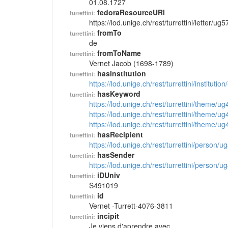
01.08.1727
fedoraResourceURI
turrettini:
https://lod.unige.ch/rest/turrettini/letter/ug
fromTo
turrettini:
de
fromToName
turrettini:
Vernet Jacob (1698-1789)
hasInstitution
turrettini:
https://lod.unige.ch/rest/turrettini/instituti
hasKeyword
turrettini:
https://lod.unige.ch/rest/turrettini/theme/u
https://lod.unige.ch/rest/turrettini/theme/u
https://lod.unige.ch/rest/turrettini/theme/u
hasRecipient
turrettini:
https://lod.unige.ch/rest/turrettini/person/
hasSender
turrettini:
https://lod.unige.ch/rest/turrettini/person/
iDUniv
turrettini:
S491019
id
turrettini:
Vernet -Turrett-4076-3811
incipit
turrettini:
Je viens d'aprendre avec