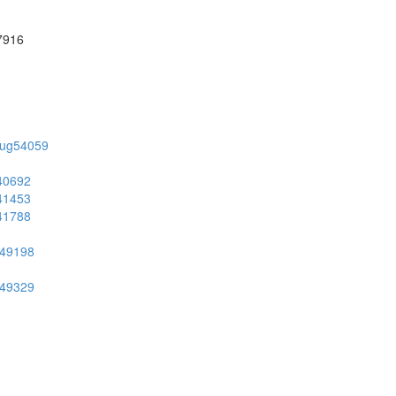
57916
on/ug54059
g40692
g41453
g41788
ug49198
ug49329