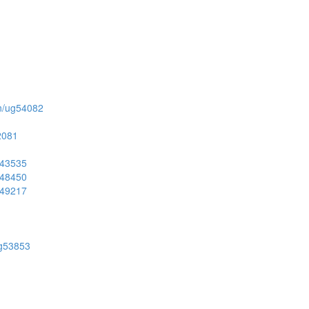
ion/ug54082
52081
ug43535
ug48450
ug49217
/ug53853