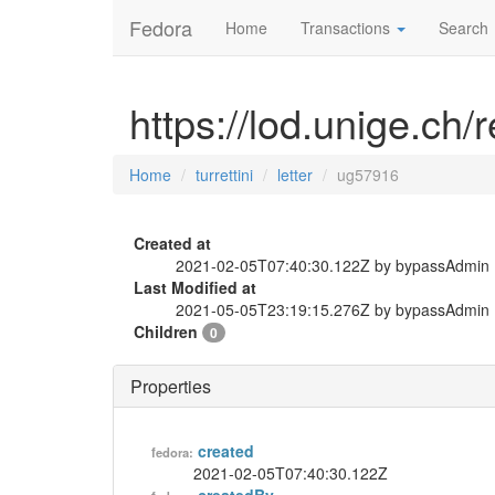
Fedora
Home
Transactions
Search
https://lod.unige.ch/r
Home
turrettini
letter
ug57916
Created at
2021-02-05T07:40:30.122Z by bypassAdmin
Last Modified at
2021-05-05T23:19:15.276Z by bypassAdmin
Children
0
Properties
created
fedora:
2021-02-05T07:40:30.122Z