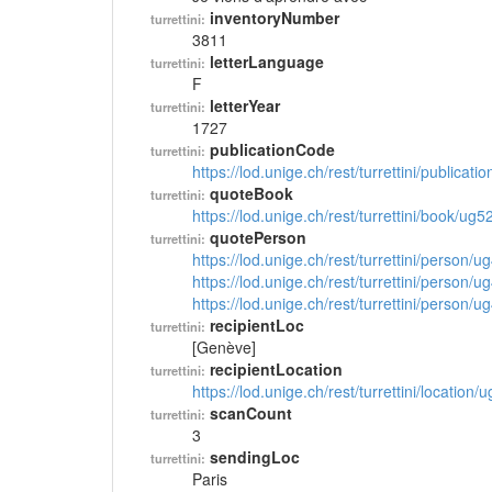
inventoryNumber
turrettini:
3811
letterLanguage
turrettini:
F
letterYear
turrettini:
1727
publicationCode
turrettini:
https://lod.unige.ch/rest/turrettini/publicat
quoteBook
turrettini:
https://lod.unige.ch/rest/turrettini/book/ug
quotePerson
turrettini:
https://lod.unige.ch/rest/turrettini/person/
https://lod.unige.ch/rest/turrettini/person/
https://lod.unige.ch/rest/turrettini/person/
recipientLoc
turrettini:
[Genève]
recipientLocation
turrettini:
https://lod.unige.ch/rest/turrettini/location
scanCount
turrettini:
3
sendingLoc
turrettini:
Paris