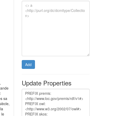
Add
Update Properties
,
grande
t
ès sa
iècle,
la
 le