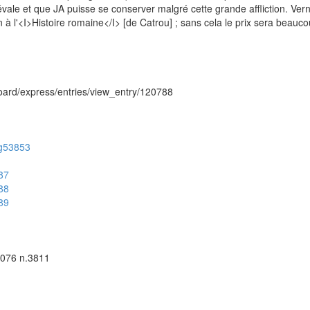
évale et que JA puisse se conserver malgré cette grande affliction. Ver
on à l'<I>Histoire romaine</I> [de Catrou] ; sans cela le prix sera beauc
hboard/express/entries/view_entry/120788
/ug53853
687
688
689
4076 n.3811