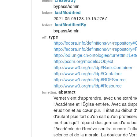
createdBy
fedora:
bypassAdmin
lastModified
fedora:
2021-05-05T23:19:15.276Z
lastModifiedBy
fedora:
bypassAdmin
type
rdf:
http://fedora.info/definitions/v4/repository
http://fedora.info/definitions/v4/repository
http://lod.unige.ch/ontologies/turrettini#Lett
http://pcdm.org/models#Object
http://www.w3.org/ns/ldp#BasicContainer
http://www.w3.org/ns/ldp#Container
http://www.w3.org/ns/ldp#RDFSource
http://www.w3.org/ns/ldp#Resource
abstract
turrettini:
Vernet vient d'apprendre, avec une extrême
l'Académie et l'Église entière. Avec sa disp
érudition et au cœur pur. Il était au début 
d'autant plus fort qu'on sait qu'un professe
mort puisqu'il répand des germes d'une bon
l'Académie de Genève sentira encore l'inf
science et de la morale. La douleur de Verne