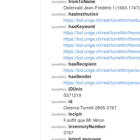
fromToName
turrettini:
Ostervald Jean-Frédéric I (1663-1747)
hasInstitution
turrettini:
https://lod.unige.ch/rest/turrettini/inst
hasKeyword
turrettini:
https://lod.unige.ch/rest/turrettini/th
https://lod.unige.ch/rest/turrettini/th
https://lod.unige.ch/rest/turrettini/th
https://lod.unige.ch/rest/turrettini/th
https://lod.unige.ch/rest/turrettini/th
hasRecipient
turrettini:
https://lod.unige.ch/rest/turrettini/per
hasSender
turrettini:
https://lod.unige.ch/rest/turrettini/per
iDUniv
turrettini:
S371219
id
turrettini:
Osterva-Turrett-2805-3767
incipit
turrettini:
Il suffit que Mr Véron
inventoryNumber
turrettini:
3767
letterLanguage
turrettini: