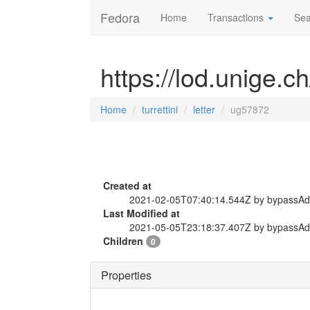
Fedora
Home
Transactions
Sea
https://lod.unige.ch
Home
turrettini
letter
ug57872
Created at
2021-02-05T07:40:14.544Z by bypassA
Last Modified at
2021-05-05T23:18:37.407Z by bypassA
Children
0
Properties