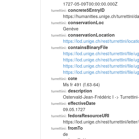
1727-05-09T00:00:00.000Z
concrete5EntryID
turrettini:
https://humanities.unige.ch/turrettini
conservationLoc
turrettini:
Genève
conservationLocation
turrettini:
https://lod.unige.ch/rest/turrettini/loc
containsBinaryFile
turrettini:
https://lod.unige.ch/rest/turrettini/file
https://lod.unige.ch/rest/turrettini/file
https://lod.unige.ch/rest/turrettini/file
https://lod.unige.ch/rest/turrettini/file
cote
turrettini:
Ms fr 491 (f.63-64)
description
turrettini:
Ostervald-Jean-Frédéric I -> Turretti
effectiveDate
turrettini:
09.05.1727
fedoraResourceURI
turrettini:
https://lod.unige.ch/rest/turrettini/lett
fromTo
turrettini:
de