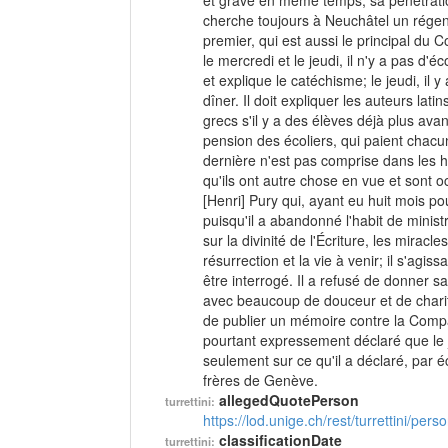
et grave en même temps, sa pénétration
cherche toujours à Neuchâtel un régent
premier, qui est aussi le principal du C
le mercredi et le jeudi, il n'y a pas d'
et explique le catéchisme; le jeudi, il
dîner. Il doit expliquer les auteurs lat
grecs s'il y a des élèves déjà plus a
pension des écoliers, qui paient chacun
dernière n'est pas comprise dans les h
qu'ils ont autre chose en vue et sont 
[Henri] Pury qui, ayant eu huit mois pou
puisqu'il a abandonné l'habit de ministr
sur la divinité de l'Écriture, les mirac
résurrection et la vie à venir; il s'agi
être interrogé. Il a refusé de donner sa
avec beaucoup de douceur et de charit
de publier un mémoire contre la Compa
pourtant expressement déclaré que le j
seulement sur ce qu'il a déclaré, par é
frères de Genève.
allegedQuotePerson
turrettini:
https://lod.unige.ch/rest/turrettini/per
classificationDate
turrettini: