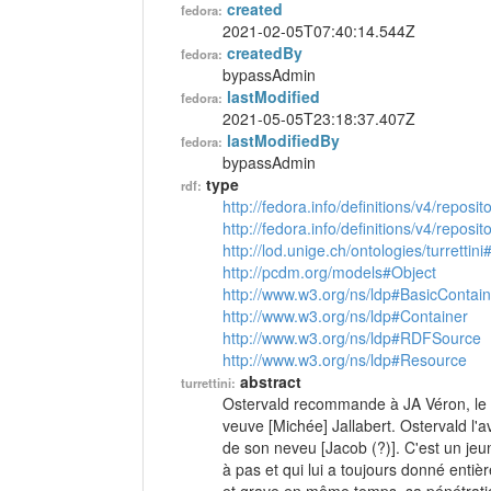
created
fedora:
2021-02-05T07:40:14.544Z
createdBy
fedora:
bypassAdmin
lastModified
fedora:
2021-05-05T23:18:37.407Z
lastModifiedBy
fedora:
bypassAdmin
type
rdf:
http://fedora.info/definitions/v4/reposi
http://fedora.info/definitions/v4/repos
http://lod.unige.ch/ontologies/turrettini
http://pcdm.org/models#Object
http://www.w3.org/ns/ldp#BasicContain
http://www.w3.org/ns/ldp#Container
http://www.w3.org/ns/ldp#RDFSource
http://www.w3.org/ns/ldp#Resource
abstract
turrettini:
Ostervald recommande à JA Véron, le p
veuve [Michée] Jallabert. Ostervald l
de son neveu [Jacob (?)]. C'est un jeu
à pas et qui lui a toujours donné entiè