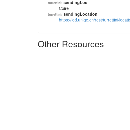
sendingLoc
turrettini:
Coire
sendingLocation
turrettini:
https://lod.unige.ch/rest/turrettini/loc
Other Resources