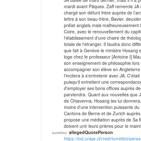
JA datée de mars dernier, mais il n'a p
mardi avant Pâques. Zaff remercie JA de
chargé son défunt frère auprès de l'ar
lettre à son beau-frère, Bavier, deuxièm
prélat anglais mais malheureusement la
Coire, avec le renouvellement du cap
l'établissement d'une chaire de théolog
totale de l'étranger. Il faudra donc diff
que fait à Genève le ministre Hosang e
loge chez le professeur [Antoine I] Ma
son enseignement de philosophie lors du
accompagner son élève en Angleterre ap
l'incitera à s'entretenir avec JA. C'était
puisqu'il entretient une correspondan
d'employer ses bons offices auprès de 
parviendra. Quant aux nouvelles que J
de Chiavenna, Hosang les lui donnera,
moins d'une intervention puissante du 
Cantons de Berne et de Zurich auprès 
propose une médiation auprès de Sa Ma
doivent unir leurs prières pour le mainti
allegedQuotePerson
turrettini:
https://lod.unige.ch/rest/turrettini/per