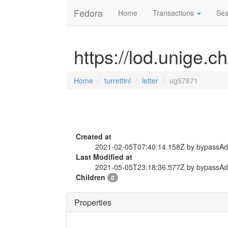
Fedora
Home
Transactions
Sea
https://lod.unige.ch
Home
turrettini
letter
ug57871
Created at
2021-02-05T07:40:14.158Z by bypassA
Last Modified at
2021-05-05T23:18:36.577Z by bypassA
Children
0
Properties