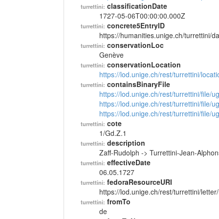
classificationDate
turrettini:
1727-05-06T00:00:00.000Z
concrete5EntryID
turrettini:
https://humanities.unige.ch/turrettini
conservationLoc
turrettini:
Genève
conservationLocation
turrettini:
https://lod.unige.ch/rest/turrettini/loc
containsBinaryFile
turrettini:
https://lod.unige.ch/rest/turrettini/file
https://lod.unige.ch/rest/turrettini/file
https://lod.unige.ch/rest/turrettini/file
cote
turrettini:
1/Gd.Z.1
description
turrettini:
Zaff-Rudolph -> Turrettini-Jean-Alpho
effectiveDate
turrettini:
06.05.1727
fedoraResourceURI
turrettini:
https://lod.unige.ch/rest/turrettini/lett
fromTo
turrettini:
de