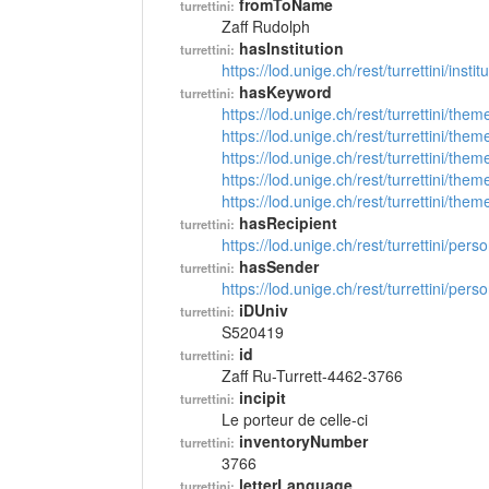
fromToName
turrettini:
Zaff Rudolph
hasInstitution
turrettini:
https://lod.unige.ch/rest/turrettini/inst
hasKeyword
turrettini:
https://lod.unige.ch/rest/turrettini/th
https://lod.unige.ch/rest/turrettini/th
https://lod.unige.ch/rest/turrettini/th
https://lod.unige.ch/rest/turrettini/th
https://lod.unige.ch/rest/turrettini/th
hasRecipient
turrettini:
https://lod.unige.ch/rest/turrettini/per
hasSender
turrettini:
https://lod.unige.ch/rest/turrettini/per
iDUniv
turrettini:
S520419
id
turrettini:
Zaff Ru-Turrett-4462-3766
incipit
turrettini:
Le porteur de celle-ci
inventoryNumber
turrettini:
3766
letterLanguage
turrettini: