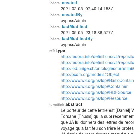
created
fedora:
2021-02-05T07:40:14.158Z
createdBy
fedora:
bypassAdmin
lastModified
fedora:
2021-05-05T23:18:36.577Z
lastModifiedBy
fedora:
bypassAdmin
type
rdf:
http://fedora.info/definitions/v4/reposi
http://fedora.info/definitions/v4/repos
http://lod.unige.ch/ontologies/turrettini
http://pcdm.org/models#Object
http://www.w3.org/ns/ldp#BasicContain
http://www.w3.org/ns/ldp#Container
http://www.w3.org/ns/ldp#RDFSource
http://www.w3.org/ns/ldp#Resource
abstract
turrettini:
Le porteur de cette lettre est [Daniel] 
Torsane [Thusis] qui a subi récemment u
que JA lui donnera des lettres de reco
voyage qu'a fait feu son frère le profes