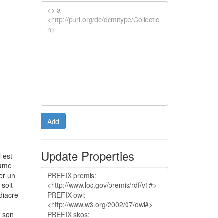
Add
Update Properties
l est
'âme
er un
 soit
diacre
t son