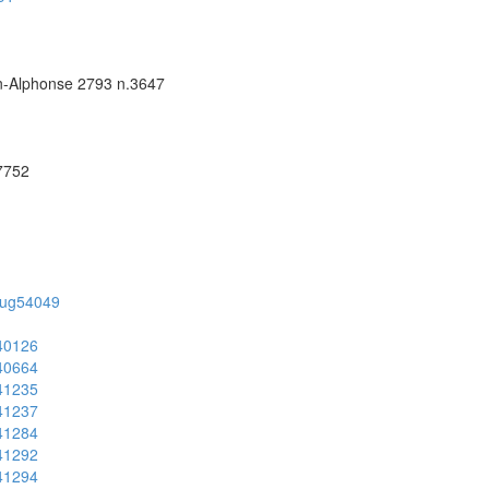
ean-Alphonse 2793 n.3647
57752
on/ug54049
g40126
g40664
g41235
g41237
g41284
g41292
g41294