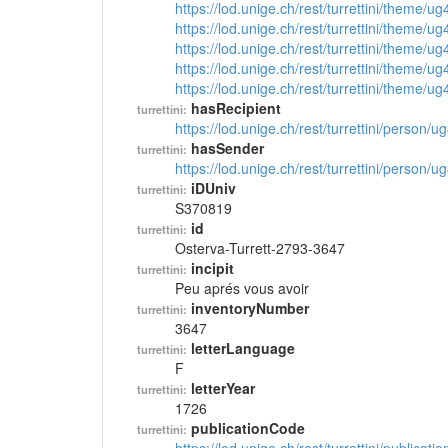
https://lod.unige.ch/rest/turrettini/theme/u
https://lod.unige.ch/rest/turrettini/theme/u
https://lod.unige.ch/rest/turrettini/theme/u
https://lod.unige.ch/rest/turrettini/theme/u
https://lod.unige.ch/rest/turrettini/theme/u
hasRecipient
turrettini:
https://lod.unige.ch/rest/turrettini/person/
hasSender
turrettini:
https://lod.unige.ch/rest/turrettini/person/
iDUniv
turrettini:
S370819
id
turrettini:
Osterva-Turrett-2793-3647
incipit
turrettini:
Peu aprés vous avoir
inventoryNumber
turrettini:
3647
letterLanguage
turrettini:
F
letterYear
turrettini:
1726
publicationCode
turrettini: