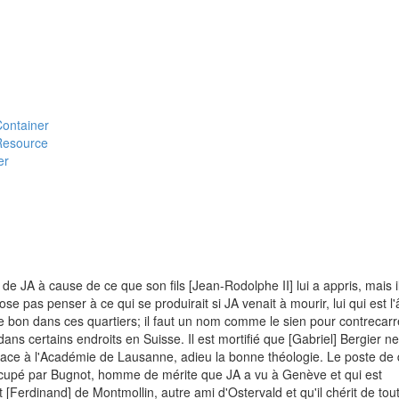
#Container
#Resource
er
 de JA à cause de ce que son fils [Jean-Rodolphe II] lui a appris, mais i
'ose pas penser à ce qui se produirait si JA venait à mourir, lui qui est l
 de bon dans ces quartiers; il faut un nom comme le sien pour contrecarr
ans certains endroits en Suisse. Il est mortifié que [Gabriel] Bergier ne
lace à l'Académie de Lausanne, adieu la bonne théologie. Le poste de 
cupé par Bugnot, homme de mérite que JA a vu à Genève et qui est
 [Ferdinand] de Montmollin, autre ami d'Ostervald et qu'il chérit de tou