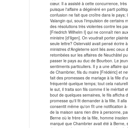
cœur. Il a assisté à cette concurrence, trè
puisque l'affaire a dégénéré en parti politi
confusion ne fait que croître dans le pays
Valangin qui, sous l'impulsion de certains
des résolutions très violentes contre les 
[Friedrich Wilhelm I] qui ne connaît rien au
ministre [d'Ilgen]. On voudrait porter plain
seule lettre? Ostervald avait pensé écrire 
ministres d'Angleterre sont liés avec ceux d
retombées sur les affaires de Neuchâtel puis
passer le pays au duc de Bourbon. Le jeune 
sentiments particuliers. Il y a une affaire
de Chambrier, fils du maire [Frédéric] et ne
fait des promesses de mariage à la fille d'u
fréquenté quelque temps; tout cela naturel
le sut, il traita son fils comme il le méritait
bout de quelques semaines, le fils afficha de
promesse qu'il fit demander à la fille. Il all
consentit même qu'on fît une notification à ce
de la maison sans rien dire à personne, passa
Berne où le frère de la fille, homme insolent
marqué que Chambrier avait été à Berne, s'y