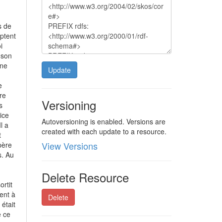
s de
ptent
i
 son
une
Update
e
re
Versioning
s
ice
Autoversioning is enabled. Versions are
l a
created with each update to a resource.
t
View Versions
père
s. Au
Delete Resource
ortit
rent à
Delete
 était
e ce