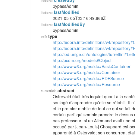
createdBy
fedora:
bypassAdmin
lastModified
fedora:
2021-05-05T23:16:49.866Z
lastModifiedBy
fedora:
bypassAdmin
type
rdf:
http://fedora.info/definitions/v4/repository
http://fedora.info/definitions/v4/repository
http://lod.unige.ch/ontologies/turrettini#Lett
http://pcdm.org/models#Object
http://www.w3.org/ns/ldp#BasicContainer
http://www.w3.org/ns/ldp#Container
http://www.w3.org/ns/ldp#RDFSource
http://www.w3.org/ns/ldp#Resource
abstract
turrettini:
Ostervald était très inquiet quant à la santé
soulagé d'apprendre qu'elle se rétablit. Il n
et le premier mobile de tout ce qui se fait
certain parti qui semble prendre le dessus d
pas professeur; si un Allemand avait une p
occupé par [Jean-Louis] Chouppard est oc
apparenté à Ostervald; son concurrent était