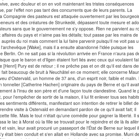
s vive, avec douleur et on en voit maintenant les tristes conséquences
que, par l'effet non pas tant des concurrents que de leurs parents. La
; la Compagnie des pasteurs est attaquée ouvertement par les bourgeoi
 meneurs et des créatures de Strunkedé, dépassent toute mesure et ado
pasteurs sans que le gouvernement ne s'y oppose. Rien ne parvient au ro
x affaires du pays et n'aime pas les détails; tout passe par les mains de
te auprès du roi mais comment la lui faire parvenir puisqu'il ne voit pas 
à l'archevêque [Wake], mais il a ensuite abandonné l'idée puisque les
e Berlin. On ne sait pas si la révolution arrivée en France n'aura pas d
que que le baron et d'Ilgen étaient fort liés avec ceux qui voulaient fai
[Henri] Pury est de retour ; il ne prêche pas et on dit qu'il est dans de
 qui fait beaucoup de bruit à Neuchâtel en ce moment; elle concerne Maur
veu d'Ostervald, un homme de 37 ans, d'un esprit noir, faible et malin. I
n tonnelier [Catherine Hachen] originaire du pays de Berne et qu'il avai
lement à l'insu de son père et d'une façon toute clandestine. Quand le 
 et, pour l'empêcher de sortir de la maison, il lui fit enlever tous ses habit
s sentiments différents, manifestant son intention de retirer le billet de
a rendre visite à Ostervald en demandant pardon de ce qu'il avait fait; il
tte fille. Mais le tout n'était qu'une comédie pour gagner la liberté. Il s
 le lac à Morat où la fille se trouvait pour le rejoindre et de là ils allè
 et vain, leur avait procuré un passeport de l'État de Berne sur lequel il
 était bien conduit et s'en allait en Hollande avec sa promise. Muni d