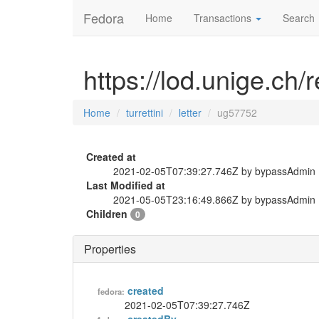
Fedora
Home
Transactions
Search
https://lod.unige.ch/r
Home
turrettini
letter
ug57752
Created at
2021-02-05T07:39:27.746Z by bypassAdmin
Last Modified at
2021-05-05T23:16:49.866Z by bypassAdmin
Children
0
Properties
created
fedora:
2021-02-05T07:39:27.746Z