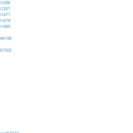
g41296
g41327
g41477
g41479
g41485
ug49198
ug47322