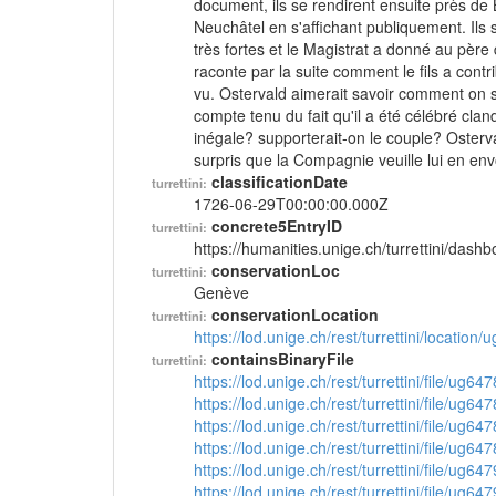
document, ils se rendirent ensuite près de B
Neuchâtel en s'affichant publiquement. Ils 
très fortes et le Magistrat a donné au père 
raconte par la suite comment le fils a cont
vu. Ostervald aimerait savoir comment on s
compte tenu du fait qu'il a été célébré cla
inégale? supporterait-on le couple? Osterv
surpris que la Compagnie veuille lui en env
classificationDate
turrettini:
1726-06-29T00:00:00.000Z
concrete5EntryID
turrettini:
https://humanities.unige.ch/turrettini/das
conservationLoc
turrettini:
Genève
conservationLocation
turrettini:
https://lod.unige.ch/rest/turrettini/location
containsBinaryFile
turrettini:
https://lod.unige.ch/rest/turrettini/file/ug64
https://lod.unige.ch/rest/turrettini/file/ug64
https://lod.unige.ch/rest/turrettini/file/ug64
https://lod.unige.ch/rest/turrettini/file/ug64
https://lod.unige.ch/rest/turrettini/file/ug64
https://lod.unige.ch/rest/turrettini/file/ug64