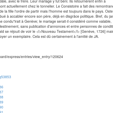
âle, avec le frère. Leur mariage y fut béni. Ils retournèrent enfin à
sont actuellement chez le tonnelier. Le Consistoire a fait des remontra
de la fille l'ordre de partir mais l'homme est toujours dans le pays. Oste
ribué à accabler encore son père, déjà en disgrâce politique. Bref, du j
e condu"irait à Genève; le mariage serait-il considéré comme valable,
ndestinement, sans publication d'annonces et entre personnes de conditi
ald se réjouit de voir le <I>Nouveau Testament</I> [Genève, 1726] mais 
oyer un exemplaire. Cela est dû certainement à l'amitié de JA.
hboard/express/entries/view_entry/120624
/ug53853
786
787
788
789
790
791