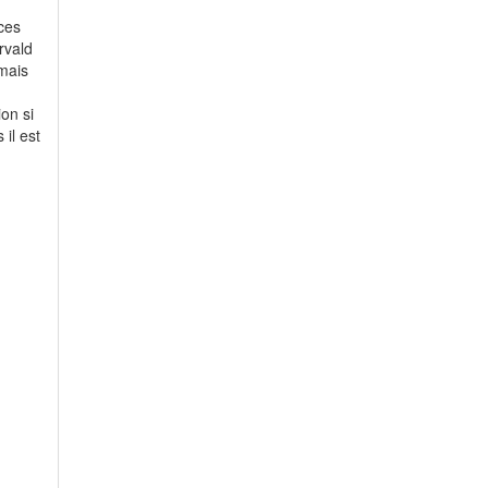
nces
rvald
amais
on si
il est