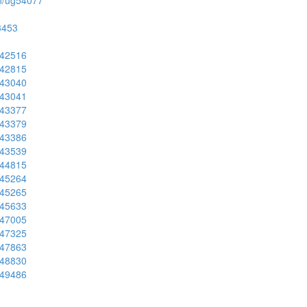
ion/ug54077
53453
ug42516
ug42815
ug43040
ug43041
ug43377
ug43379
ug43386
ug43539
ug44815
ug45264
ug45265
ug45633
ug47005
ug47325
ug47863
ug48830
ug49486