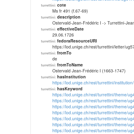
cote
turrettini:
Ms fr 491 (f.67-69)
description
turrettini:
Ostervald-Jean-Frédéric I -> Turrettini-J
effectiveDate
turrettini:
29.06.1726
fedoraResourceURI
turrettini:
https://lod.unige.ch/rest/turrettini/letter/ug
fromTo
turrettini:
de
fromToName
turrettini:
Ostervald Jean-Frédéric I (1663-1747)
hasInstitution
turrettini:
https://lod.unige.ch/rest/turrettini/instituti
hasKeyword
turrettini:
https://lod.unige.ch/rest/turrettini/theme/u
https://lod.unige.ch/rest/turrettini/theme/u
https://lod.unige.ch/rest/turrettini/theme/u
https://lod.unige.ch/rest/turrettini/theme/u
https://lod.unige.ch/rest/turrettini/theme/u
https://lod.unige.ch/rest/turrettini/theme/u
https://lod.unige.ch/rest/turrettini/theme/u