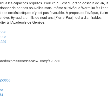
u'il a les capacités requises. Pour ce qui est du grand dessein de JA, l
lui donner de bonnes nouvelles mais, même si l'évêque Worm lui fait l'ho
rt des ecclésiastiques n'y est pas favorable. À propos de l'évêque, il aim
nève. Eyraud a un fils de neuf ans [Pierre-Paul], qui a d'amirables
étudier à l'Académie de Genève.
51226
51228
51229
hboard/express/entries/view_entry/120580
/ug53853
353
354