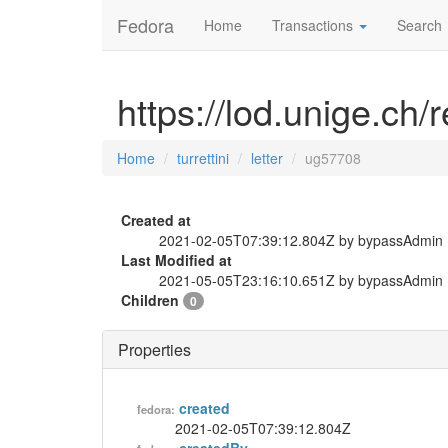
Fedora
Home
Transactions
Search
https://lod.unige.ch/r
Home
turrettini
letter
ug57708
Created at
2021-02-05T07:39:12.804Z by bypassAdmin
Last Modified at
2021-05-05T23:16:10.651Z by bypassAdmin
Children
0
Properties
created
fedora:
2021-02-05T07:39:12.804Z