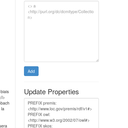
Add
Update Properties
 biais
<I>
embach
 la
 sera