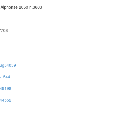
an-Alphonse 2050 n.3603
57708
on/ug54059
g41544
ug49198
ug44552