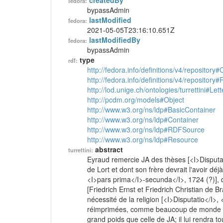
createdBy
fedora:
bypassAdmin
lastModified
fedora:
2021-05-05T23:16:10.651Z
lastModifiedBy
fedora:
bypassAdmin
type
rdf:
http://fedora.info/definitions/v4/repository
http://fedora.info/definitions/v4/repository
http://lod.unige.ch/ontologies/turrettini#Lett
http://pcdm.org/models#Object
http://www.w3.org/ns/ldp#BasicContainer
http://www.w3.org/ns/ldp#Container
http://www.w3.org/ns/ldp#RDFSource
http://www.w3.org/ns/ldp#Resource
abstract
turrettini:
Eyraud remercie JA des thèses [<I>Disputatio<
de Lort et dont son frère devrait l'avoir dé
<I>pars prima</I>-secunda</I>, 1724 (?)], 
[Friedrich Ernst et Friedrich Christian de B
nécessité de la religion [<I>Disputatio</I>
réimprimées, comme beaucoup de monde le 
grand poids que celle de JA; il lui rendra t