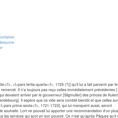
#Container
#Resource
er
/I>, <I>pars tertia-quarta</I>, 1725 (?)] qu'il lui a fait parvenir par le
jà remercié. Il n'a toujours pas reçu celles immédiatement précédentes [
qui devaient arriver par le gouverneur [Silgmuller] des princes de Kul
randebourg]. Il espère que ce vide sera comblé bientôt et que celles sur
, <I>pars prima-sexta</I>, 1721-1723], qui lui manquent aussi, seront
souhaite. Lort ne pouvait lui apporter une recommandation d'un plus
ous les services qui sont en son pouvoir. Ce n'est qu'après Pâques qu'il