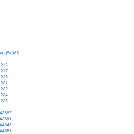
ion/ug54085
51216
51217
51218
51221
51222
51224
51225
ug42887
ug42891
ug44548
ug44551