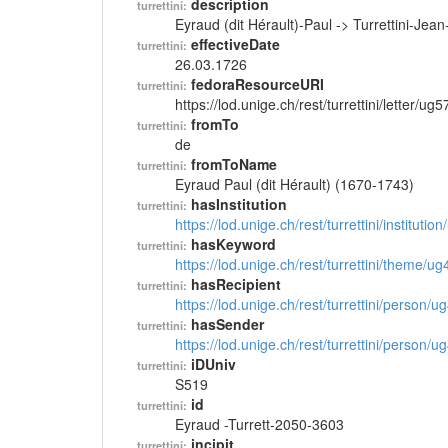
description
turrettini:
Eyraud (dit Hérault)-Paul -> Turrettini-Je
effectiveDate
turrettini:
26.03.1726
fedoraResourceURI
turrettini:
https://lod.unige.ch/rest/turrettini/letter/ug
fromTo
turrettini:
de
fromToName
turrettini:
Eyraud Paul (dit Hérault) (1670-1743)
hasInstitution
turrettini:
https://lod.unige.ch/rest/turrettini/instituti
hasKeyword
turrettini:
https://lod.unige.ch/rest/turrettini/theme/u
hasRecipient
turrettini:
https://lod.unige.ch/rest/turrettini/person/
hasSender
turrettini:
https://lod.unige.ch/rest/turrettini/person/
iDUniv
turrettini:
S519
id
turrettini:
Eyraud -Turrett-2050-3603
incipit
turrettini: