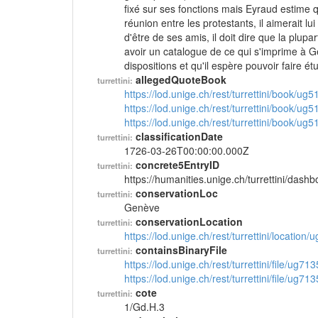
fixé sur ses fonctions mais Eyraud estime q
réunion entre les protestants, il aimerait 
d'être de ses amis, il doit dire que la plupa
avoir un catalogue de ce qui s'imprime à Ge
dispositions et qu'il espère pouvoir faire 
allegedQuoteBook
turrettini:
https://lod.unige.ch/rest/turrettini/book/ug
https://lod.unige.ch/rest/turrettini/book/ug
https://lod.unige.ch/rest/turrettini/book/ug
classificationDate
turrettini:
1726-03-26T00:00:00.000Z
concrete5EntryID
turrettini:
https://humanities.unige.ch/turrettini/das
conservationLoc
turrettini:
Genève
conservationLocation
turrettini:
https://lod.unige.ch/rest/turrettini/location
containsBinaryFile
turrettini:
https://lod.unige.ch/rest/turrettini/file/ug71
https://lod.unige.ch/rest/turrettini/file/ug71
cote
turrettini:
1/Gd.H.3