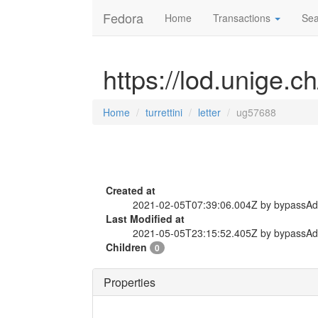
Fedora
Home
Transactions
Sea
https://lod.unige.ch
Home
turrettini
letter
ug57688
Created at
2021-02-05T07:39:06.004Z by bypassA
Last Modified at
2021-05-05T23:15:52.405Z by bypassA
Children
0
Properties