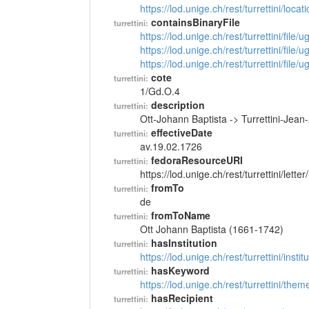
https://lod.unige.ch/rest/turrettini/loc
containsBinaryFile
turrettini:
https://lod.unige.ch/rest/turrettini/file
https://lod.unige.ch/rest/turrettini/file
https://lod.unige.ch/rest/turrettini/file
cote
turrettini:
1/Gd.O.4
description
turrettini:
Ott-Johann Baptista -> Turrettini-Jea
effectiveDate
turrettini:
av.19.02.1726
fedoraResourceURI
turrettini:
https://lod.unige.ch/rest/turrettini/lett
fromTo
turrettini:
de
fromToName
turrettini:
Ott Johann Baptista (1661-1742)
hasInstitution
turrettini:
https://lod.unige.ch/rest/turrettini/inst
hasKeyword
turrettini:
https://lod.unige.ch/rest/turrettini/th
hasRecipient
turrettini: