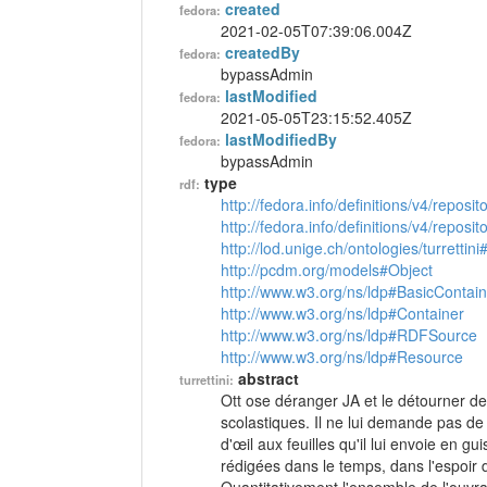
created
fedora:
2021-02-05T07:39:06.004Z
createdBy
fedora:
bypassAdmin
lastModified
fedora:
2021-05-05T23:15:52.405Z
lastModifiedBy
fedora:
bypassAdmin
type
rdf:
http://fedora.info/definitions/v4/reposi
http://fedora.info/definitions/v4/repos
http://lod.unige.ch/ontologies/turrettini
http://pcdm.org/models#Object
http://www.w3.org/ns/ldp#BasicContain
http://www.w3.org/ns/ldp#Container
http://www.w3.org/ns/ldp#RDFSource
http://www.w3.org/ns/ldp#Resource
abstract
turrettini:
Ott ose déranger JA et le détourner d
scolastiques. Il ne lui demande pas de 
d'œil aux feuilles qu'il lui envoie en gu
rédigées dans le temps, dans l'espoir