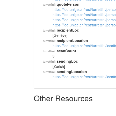
quotePerson
turrettini:
https://lod.unige.ch/rest/turrettini/per
https://lod.unige.ch/rest/turrettini/per
https://lod.unige.ch/rest/turrettini/per
https://lod.unige.ch/rest/turrettini/per
recipientLoc
turrettini:
[Genève]
recipientLocation
turrettini:
https://lod.unige.ch/rest/turrettini/loc
scanCount
turrettini:
3
sendingLoc
turrettini:
[Zurich]
sendingLocation
turrettini:
https://lod.unige.ch/rest/turrettini/loc
Other Resources