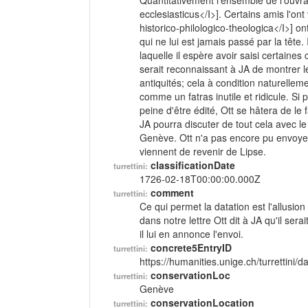
Quantitativement l'ensemble de l'ouvr
ecclesiasticus</I>]. Certains amis l'on
historico-philologico-theologica</I>] o
qui ne lui est jamais passé par la tête
laquelle il espère avoir saisi certaine
serait reconnaissant à JA de montrer 
antiquités; cela à condition naturelle
comme un fatras inutile et ridicule. Si 
peine d'être édité, Ott se hâtera de le 
JA pourra discuter de tout cela avec le fi
Genève. Ott n'a pas encore pu envoyer 
viennent de revenir de Lipse.
classificationDate
turrettini:
1726-02-18T00:00:00.000Z
comment
turrettini:
Ce qui permet la datation est l'allusio
dans notre lettre Ott dit à JA qu'il ser
il lui en annonce l'envoi.
concrete5EntryID
turrettini:
https://humanities.unige.ch/turrettini
conservationLoc
turrettini:
Genève
conservationLocation
turrettini: