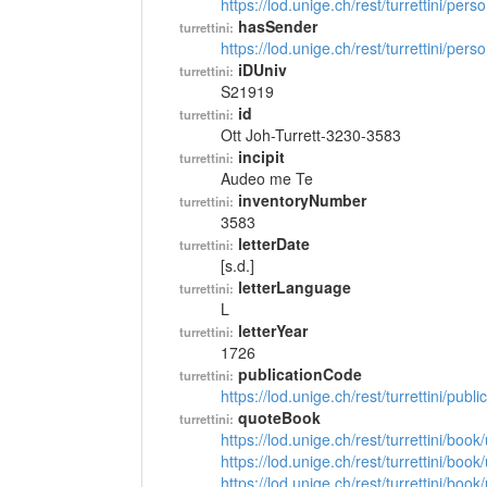
https://lod.unige.ch/rest/turrettini/per
hasSender
turrettini:
https://lod.unige.ch/rest/turrettini/per
iDUniv
turrettini:
S21919
id
turrettini:
Ott Joh-Turrett-3230-3583
incipit
turrettini:
Audeo me Te
inventoryNumber
turrettini:
3583
letterDate
turrettini:
[s.d.]
letterLanguage
turrettini:
L
letterYear
turrettini:
1726
publicationCode
turrettini:
https://lod.unige.ch/rest/turrettini/pub
quoteBook
turrettini:
https://lod.unige.ch/rest/turrettini/boo
https://lod.unige.ch/rest/turrettini/boo
https://lod.unige.ch/rest/turrettini/boo