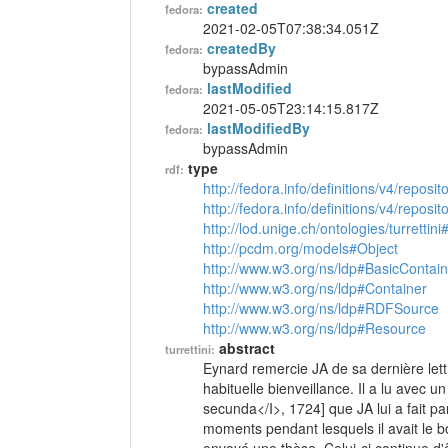
created
fedora:
2021-02-05T07:38:34.051Z
createdBy
fedora:
bypassAdmin
lastModified
fedora:
2021-05-05T23:14:15.817Z
lastModifiedBy
fedora:
bypassAdmin
type
rdf:
http://fedora.info/definitions/v4/reposi
http://fedora.info/definitions/v4/repos
http://lod.unige.ch/ontologies/turrettini
http://pcdm.org/models#Object
http://www.w3.org/ns/ldp#BasicContain
http://www.w3.org/ns/ldp#Container
http://www.w3.org/ns/ldp#RDFSource
http://www.w3.org/ns/ldp#Resource
abstract
turrettini:
Eynard remercie JA de sa dernière lettr
habituelle bienveillance. Il a lu avec un
secunda</I>, 1724] que JA lui a fait parv
moments pendant lesquels il avait le b