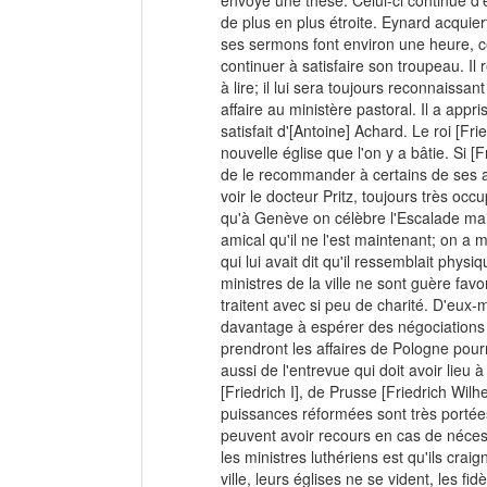
envoyé une thèse. Celui-ci continue d'
de plus en plus étroite. Eynard acquiert
ses sermons font environ une heure, ce
continuer à satisfaire son troupeau. Il 
à lire; il lui sera toujours reconnaiss
affaire au ministère pastoral. Il a appr
satisfait d'[Antoine] Achard. Le roi [Fr
nouvelle église que l'on y a bâtie. Si [
de le recommander à certains de ses am
voir le docteur Pritz, toujours très occu
qu'à Genève on célèbre l'Escalade mais
amical qu'il ne l'est maintenant; on a m
qui lui avait dit qu'il ressemblait phys
ministres de la ville ne sont guère fav
traitent avec si peu de charité. D'eux-m
davantage à espérer des négociations s
prendront les affaires de Pologne pourr
aussi de l'entrevue qui doit avoir lieu 
[Friedrich I], de Prusse [Friedrich Wilhe
puissances réformées sont très portées 
peuvent avoir recours en cas de nécess
les ministres luthériens est qu'ils cra
ville, leurs églises ne se vident, les fi