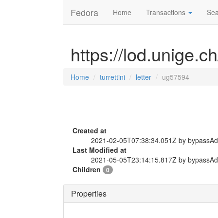
Fedora
Home
Transactions
Sea
https://lod.unige.ch
Home
turrettini
letter
ug57594
Created at
2021-02-05T07:38:34.051Z by bypassA
Last Modified at
2021-05-05T23:14:15.817Z by bypassA
Children
0
Properties