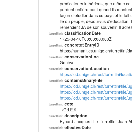
prédicateurs luthériens, que même ceux
perdent entièrement quand ils montent e
façon d'étudier dans ce pays et le fait
lie du peuple, dépourvus d'éducation. I
remercient JA de son souvenir. Il adre
classificationDate
turrettini:
1725-04-10T00:00:00.000Z
concrete5EntryID
turrettini:
https://humanities.unige.ch/turrettini
conservationLoc
turrettini:
Genève
conservationLocation
turrettini:
https://lod.unige.ch/rest/turrettini/loc
containsBinaryFile
turrettini:
https://lod.unige.ch/rest/turrettini/file
https://lod.unige.ch/rest/turrettini/file
https://lod.unige.ch/rest/turrettini/file
cote
turrettini:
1/Gd.E.9
description
turrettini:
Eynard-Jacques II -> Turrettini-Jean-
effectiveDate
turrettini: