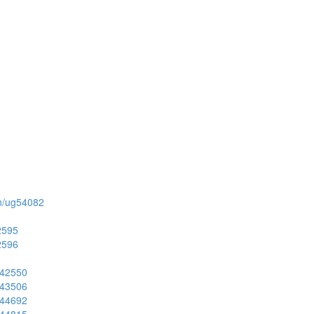
ion/ug54082
52595
52596
ug42550
ug43506
ug44692