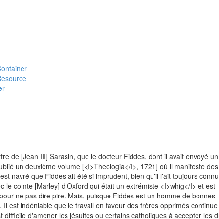
#Container
#Resource
er
re de [Jean III] Sarasin, que le docteur Fiddes, dont il avait envoyé un
ublié un deuxième volume [<I>Theologia</I>, 1721] où il manifeste des
 est navré que Fiddes ait été si imprudent, bien qu'il l'ait toujours connu
c le comte [Marley] d'Oxford qui était un extrémiste <I>whig</I> et est
 pour ne pas dire pire. Mais, puisque Fiddes est un homme de bonnes
. Il est indéniable que le travail en faveur des frères opprimés continue
t difficile d'amener les jésuites ou certains catholiques à accepter les d