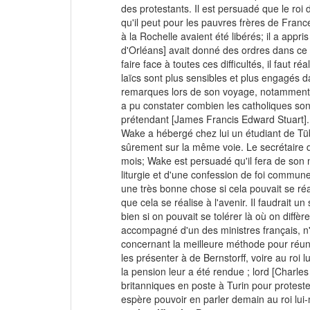
des protestants. Il est persuadé que le roi 
qu'il peut pour les pauvres frères de Franc
à la Rochelle avaient été libérés; il a appr
d'Orléans] avait donné des ordres dans ce s
faire face à toutes ces difficultés, il faut ré
laïcs sont plus sensibles et plus engagés da
remarques lors de son voyage, notamment p
a pu constater combien les catholiques sont 
prétendant [James Francis Edward Stuart]. P
Wake a hébergé chez lui un étudiant de Tüb
sûrement sur la même voie. Le secrétaire d
mois; Wake est persuadé qu'il fera de son 
liturgie et d'une confession de foi commune
une très bonne chose si cela pouvait se réal
que cela se réalise à l'avenir. Il faudrait 
bien si on pouvait se tolérer là où on diffèr
accompagné d'un des ministres français, 
concernant la meilleure méthode pour réunir
les présenter à de Bernstorff, voire au roi
la pension leur a été rendue ; lord [Charles
britanniques en poste à Turin pour proteste
espère pouvoir en parler demain au roi lu