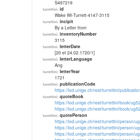
S497219
id
turrettini:
Wake Wi-Turrett-4147-3115
incipit
turrettini:
By a Letter from
inventoryNumber
turrettini:
3115
letterDate
turrettini:
[20 et 24.02.1720/1]
letterLanguage
turrettini:
Ang
letterYear
turrettini:
1721
publicationCode
turrettini:
https://lod.unige.ch/rest/turrettini/publicat
quoteBook
turrettini:
https://lod.unige.ch/rest/turrettini/book/ug
https://lod.unige.ch/rest/turrettini/book/ug
quotePerson
turrettini:
https://lod.unige.ch/rest/turrettini/person/
https://lod.unige.ch/rest/turrettini/person/
https://lod.unige.ch/rest/turrettini/person/