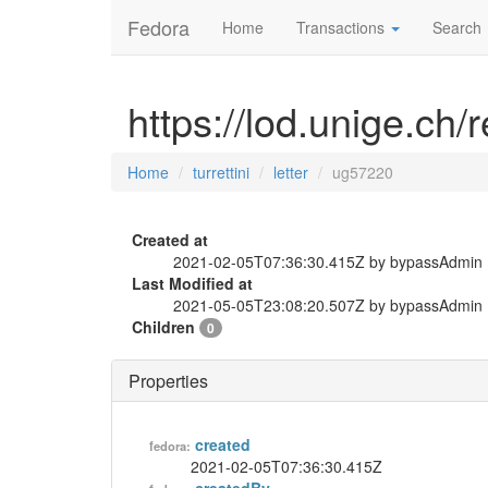
Fedora
Home
Transactions
Search
https://lod.unige.ch/r
Home
turrettini
letter
ug57220
Created at
2021-02-05T07:36:30.415Z by bypassAdmin
Last Modified at
2021-05-05T23:08:20.507Z by bypassAdmin
Children
0
Properties
created
fedora:
2021-02-05T07:36:30.415Z