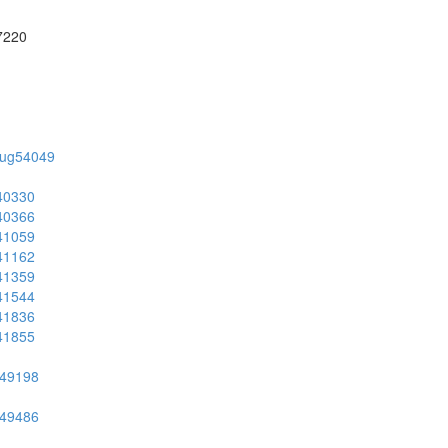
57220
on/ug54049
g40330
g40366
g41059
g41162
g41359
g41544
g41836
g41855
ug49198
ug49486