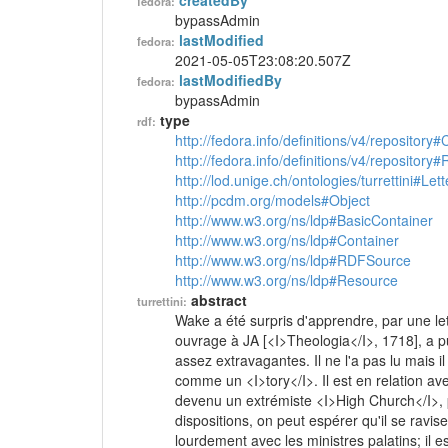
createdBy
fedora:
bypassAdmin
lastModified
fedora:
2021-05-05T23:08:20.507Z
lastModifiedBy
fedora:
bypassAdmin
type
rdf:
http://fedora.info/definitions/v4/repository
http://fedora.info/definitions/v4/repository
http://lod.unige.ch/ontologies/turrettini#Lett
http://pcdm.org/models#Object
http://www.w3.org/ns/ldp#BasicContainer
http://www.w3.org/ns/ldp#Container
http://www.w3.org/ns/ldp#RDFSource
http://www.w3.org/ns/ldp#Resource
abstract
turrettini:
Wake a été surpris d'apprendre, par une lett
ouvrage à JA [<I>Theologia</I>, 1718], a p
assez extravagantes. Il ne l'a pas lu mais il
comme un <I>tory</I>. Il est en relation ave
devenu un extrémiste <I>High Church</I>,
dispositions, on peut espérer qu'il se ravise
lourdement avec les ministres palatins; il es