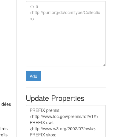
Add
Update Properties
 idées
 très
roits