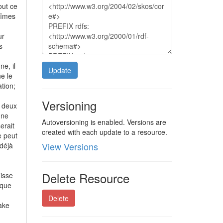
out ce
Nîmes
ur
s
e, il
Update
ne le
tion;
Versioning
s deux
une
Autoversioning is enabled. Versions are
erait
created with each update to a resource.
e peut
View Versions
 déjà
Delete Resource
uisse
 que
Delete
Wake