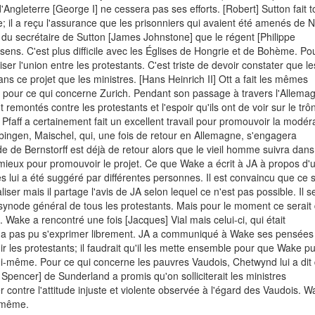
d'Angleterre [George I] ne cessera pas ses efforts. [Robert] Sutton fait t
e; il a reçu l'assurance que les prisonniers qui avaient été amenés de 
is du secrétaire de Sutton [James Johnstone] que le régent [Philippe
ens. C'est plus difficile avec les Églises de Hongrie et de Bohème. Po
aliser l'union entre les protestants. C'est triste de devoir constater que le
ns ce projet que les ministres. [Hans Heinrich II] Ott a fait les mêmes
our ce qui concerne Zurich. Pendant son passage à travers l'Allemagn
remontés contre les protestants et l'espoir qu'ils ont de voir sur le trô
faff a certainement fait un excellent travail pour promouvoir la modéra
ingen, Maischel, qui, une fois de retour en Allemagne, s'engagera
e de Bernstorff est déjà de retour alors que le vieil homme suivra dan
mieux pour promouvoir le projet. Ce que Wake a écrit à JA à propos d'
s lui a été suggéré par différentes personnes. Il est convaincu que ce s
iser mais il partage l'avis de JA selon lequel ce n'est pas possible. Il s
un synode général de tous les protestants. Mais pour le moment ce serait
e. Wake a rencontré une fois [Jacques] Vial mais celui-ci, qui était
n'a pas pu s'exprimer librement. JA a communiqué à Wake ses pensées
 les protestants; il faudrait qu'il les mette ensemble pour que Wake p
 lui-même. Pour ce qui concerne les pauvres Vaudois, Chetwynd lui a dit
 Spencer] de Sunderland a promis qu'on solliciterait les ministres
r contre l'attitude injuste et violente observée à l'égard des Vaudois. 
i-même.