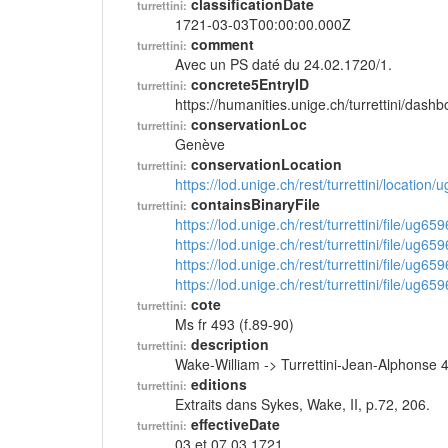
classificationDate
turrettini:
1721-03-03T00:00:00.000Z
comment
turrettini:
Avec un PS daté du 24.02.1720/1.
concrete5EntryID
turrettini:
https://humanities.unige.ch/turrettini/das
conservationLoc
turrettini:
Genève
conservationLocation
turrettini:
https://lod.unige.ch/rest/turrettini/location
containsBinaryFile
turrettini:
https://lod.unige.ch/rest/turrettini/file/ug65
https://lod.unige.ch/rest/turrettini/file/ug65
https://lod.unige.ch/rest/turrettini/file/ug65
https://lod.unige.ch/rest/turrettini/file/ug65
cote
turrettini:
Ms fr 493 (f.89-90)
description
turrettini:
Wake-William -> Turrettini-Jean-Alphonse 
editions
turrettini:
Extraits dans Sykes, Wake, II, p.72, 206.
effectiveDate
turrettini:
03 et 07.03.1721