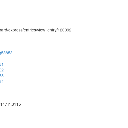
hboard/express/entries/view_entry/120092
/ug53853
961
962
963
964
4147 n.3115