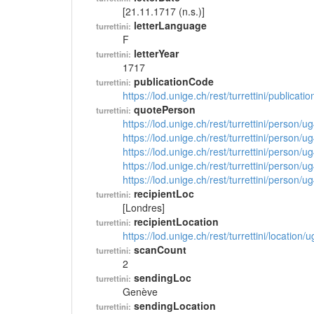
[21.11.1717 (n.s.)]
letterLanguage
turrettini:
F
letterYear
turrettini:
1717
publicationCode
turrettini:
https://lod.unige.ch/rest/turrettini/publicat
quotePerson
turrettini:
https://lod.unige.ch/rest/turrettini/person/
https://lod.unige.ch/rest/turrettini/person/
https://lod.unige.ch/rest/turrettini/person/
https://lod.unige.ch/rest/turrettini/person/
https://lod.unige.ch/rest/turrettini/person/
recipientLoc
turrettini:
[Londres]
recipientLocation
turrettini:
https://lod.unige.ch/rest/turrettini/location
scanCount
turrettini:
2
sendingLoc
turrettini:
Genève
sendingLocation
turrettini: