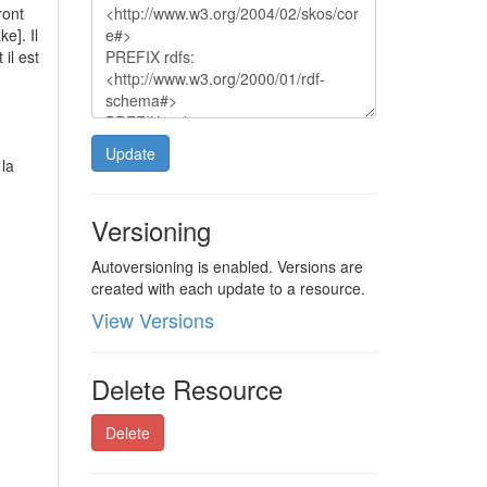
ront
e]. Il
il est
Update
la
Versioning
Autoversioning is enabled. Versions are
created with each update to a resource.
View Versions
Delete Resource
Delete