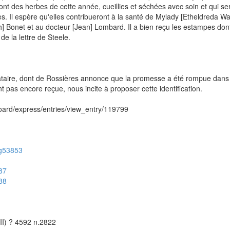
nt des herbes de cette année, cueillies et séchées avec soin et qui se
. Il espère qu'elles contribueront à la santé de Mylady [Etheldreda Wak
] Bonet et au docteur [Jean] Lombard. Il a bien reçu les estampes dont 
 la lettre de Steele.
nataire, dont de Rossières annonce que la promesse a été rompue dans 
 pas encore reçue, nous incite à proposer cette identification.
hboard/express/entries/view_entry/119799
/ug53853
587
588
III) ? 4592 n.2822