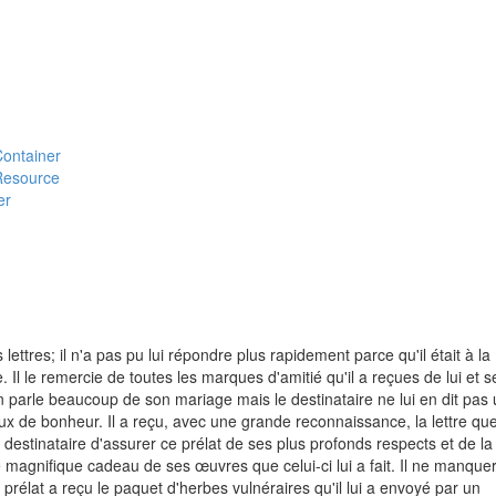
#Container
#Resource
er
ettres; il n'a pas pu lui répondre plus rapidement parce qu'il était à la
l le remercie de toutes les marques d'amitié qu'il a reçues de lui et s
n parle beaucoup de son mariage mais le destinataire ne lui en dit pas
vœux de bonheur. Il a reçu, avec une grande reconnaissance, la lettre qu
e destinataire d'assurer ce prélat de ses plus profonds respects et de la
e magnifique cadeau de ses œuvres que celui-ci lui a fait. Il ne manque
ce prélat a reçu le paquet d'herbes vulnéraires qu'il lui a envoyé par un