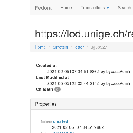
Fedora
Home
Transactions
Search
https://lod.unige.ch/r
Home
turrettini
letter
ug56927
Created at
2021-02-05T07:34:51.986Z by bypassAdmin
Last Modified at
2021-05-05T23:03:44.014Z by bypassAdmin
Children
0
Properties
created
fedora:
2021-02-05T07:34:51.986Z