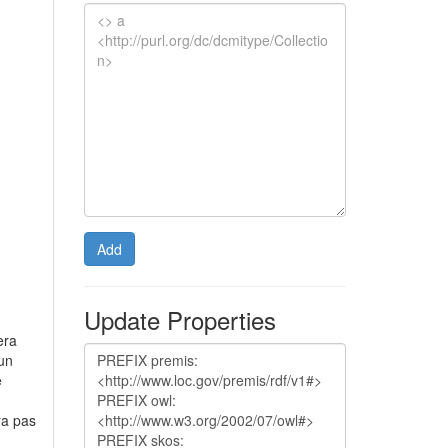
Add
Update Properties
era
 un
e
ra pas