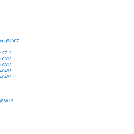
ion/ug54087
ug42712
ug46398
ug48808
ug49485
ug49486
/ug53916