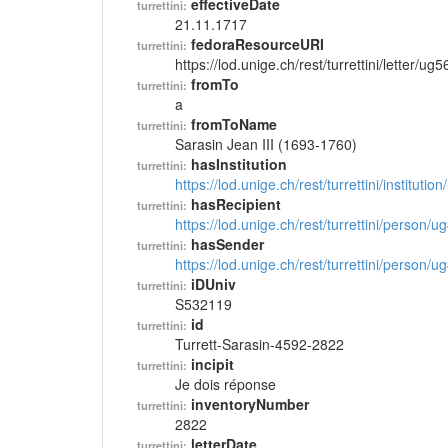
effectiveDate
turrettini:
21.11.1717
fedoraResourceURI
turrettini:
https://lod.unige.ch/rest/turrettini/letter/ug
fromTo
turrettini:
a
fromToName
turrettini:
Sarasin Jean III (1693-1760)
hasInstitution
turrettini:
https://lod.unige.ch/rest/turrettini/instituti
hasRecipient
turrettini:
https://lod.unige.ch/rest/turrettini/person/
hasSender
turrettini:
https://lod.unige.ch/rest/turrettini/person/
iDUniv
turrettini:
S532119
id
turrettini:
Turrett-Sarasin-4592-2822
incipit
turrettini:
Je dois réponse
inventoryNumber
turrettini:
2822
letterDate
turrettini: