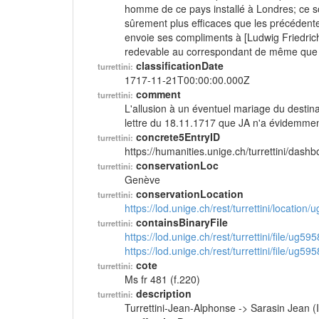
homme de ce pays installé à Londres; ce so
sûrement plus efficaces que les précédentes
envoie ses compliments à [Ludwig Friedrich
redevable au correspondant de même que de
classificationDate
turrettini:
1717-11-21T00:00:00.000Z
comment
turrettini:
L'allusion à un éventuel mariage du desti
lettre du 18.11.1717 que JA n'a évidemment
concrete5EntryID
turrettini:
https://humanities.unige.ch/turrettini/das
conservationLoc
turrettini:
Genève
conservationLocation
turrettini:
https://lod.unige.ch/rest/turrettini/location
containsBinaryFile
turrettini:
https://lod.unige.ch/rest/turrettini/file/ug59
https://lod.unige.ch/rest/turrettini/file/ug59
cote
turrettini:
Ms fr 481 (f.220)
description
turrettini:
Turrettini-Jean-Alphonse -> Sarasin Jean (