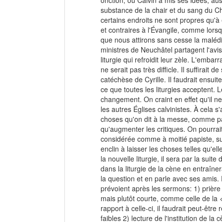
onction, où Calvin a mis ses idées, aus
substance de la chair et du sang du Chr
certains endroits ne sont propres qu'à e
et contraires à l'Évangile, comme lorsqu
que nous attirons sans cesse la malédi
ministres de Neuchâtel partagent l'avi
liturgie qui refroidit leur zèle. L'embar
ne serait pas très difficle. Il suffirai
catéchèse de Cyrille. Il faudrait ensuit
ce que toutes les liturgies acceptent. 
changement. On craint en effet qu'il n
les autres Églises calvinistes. À cela s'
choses qu'on dit à la messe, comme pa
qu'augmenter les critiques. On pourrait
considérée comme à moitié papiste, sur
enclin à laisser les choses telles qu'e
la nouvelle liturgie, il sera par la suit
dans la liturgie de la cène en entraîner
la question et en parle avec ses amis. Par
prévoient après les sermons: 1) prière 
mais plutôt courte, comme celle de la
rapport à celle-ci, il faudrait peut-être
faibles 2) lecture de l'institution de 