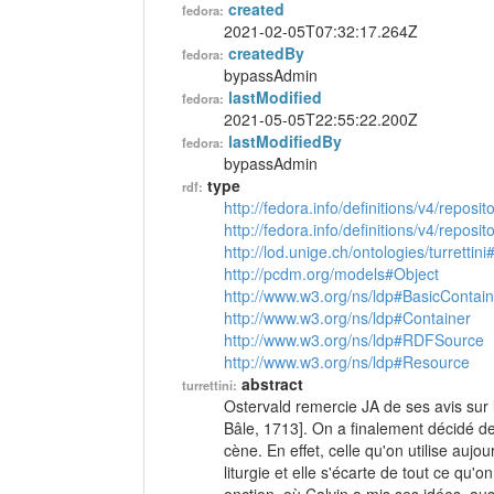
created
fedora:
2021-02-05T07:32:17.264Z
createdBy
fedora:
bypassAdmin
lastModified
fedora:
2021-05-05T22:55:22.200Z
lastModifiedBy
fedora:
bypassAdmin
type
rdf:
http://fedora.info/definitions/v4/reposi
http://fedora.info/definitions/v4/repos
http://lod.unige.ch/ontologies/turrettini
http://pcdm.org/models#Object
http://www.w3.org/ns/ldp#BasicContain
http://www.w3.org/ns/ldp#Container
http://www.w3.org/ns/ldp#RDFSource
http://www.w3.org/ns/ldp#Resource
abstract
turrettini:
Ostervald remercie JA de ses avis sur la
Bâle, 1713]. On a finalement décidé de
cène. En effet, celle qu'on utilise auj
liturgie et elle s'écarte de tout ce qu'o