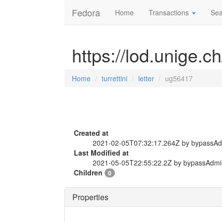
Fedora
Home
Transactions
Sea
https://lod.unige.ch
Home
turrettini
letter
ug56417
Created at
2021-02-05T07:32:17.264Z by bypassA
Last Modified at
2021-05-05T22:55:22.2Z by bypassAdmi
Children
0
Properties