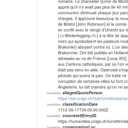
romaine. Le chancelier [Émer de Montmoll
appris qu'il n'y avait pas plus de 40 m
communion diminuait chaque jour parc
charges. Il approuve beaucoup la nouve
de Bristol [John Robinson] et le comte 
en conflit avec le clergé d'Utrecht sur
[<I>Wederlegging</I>] à la tête de laq
noirs qui symbolisent les pasteurs mod
Brakonier] aboyant contre lui. L'un des 
Brakonnier. Ont été publiés en Hollande
adressés au roi de France [Louis XIV], 
aux Cantons catholiques, par où l'on vo
était pas venu en aide. Ostervald s'in
période qui suivra la paix. Ce traité ne
corruption de certaines villes lui font 
Angleterre, lui fait craindre qu'on ne so
allegedQuotePerson
turrettini:
https://lod.unige.ch/rest/turrettini/per
classificationDate
turrettini:
1712-09-17T00:00:00.000Z
concrete5EntryID
turrettini:
https://humanities.unige.ch/turrettini
conservationLoc
turrettini: