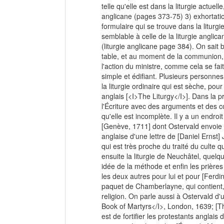
telle qu'elle est dans la liturgie actuel
anglicane (pages 373-75) 3) exhortati
formulaire qui se trouve dans la liturg
semblable à celle de la liturgie anglic
(liturgie anglicane page 384). On sait b
table, et au moment de la communion, l
l'action du ministre, comme cela se fait
simple et édifiant. Plusieurs personne
la liturgie ordinaire qui est sèche, pou
anglais [<I>The Liturgy</I>]. Dans la p
l'Écriture avec des arguments et des cour
qu'elle est incomplète. Il y a un endro
[Genève, 1711] dont Ostervald envoie la
anglaise d'une lettre de [Daniel Ernst]
qui est très proche du traité du culte q
ensuite la liturgie de Neuchâtel, que
idée de la méthode et enfin les prières 
les deux autres pour lui et pour [Ferdin
paquet de Chamberlayne, qui contient, 
religion. On parle aussi à Ostervald d'
Book of Martyrs</I>, London, 1639; [Th
est de fortifier les protestants anglais 