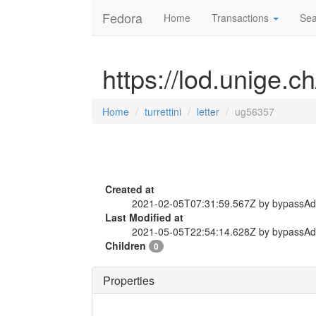
Fedora
Home
Transactions
Sea
https://lod.unige.ch
Home
turrettini
letter
ug56357
Created at
2021-02-05T07:31:59.567Z by bypassA
Last Modified at
2021-05-05T22:54:14.628Z by bypassA
Children
0
Properties