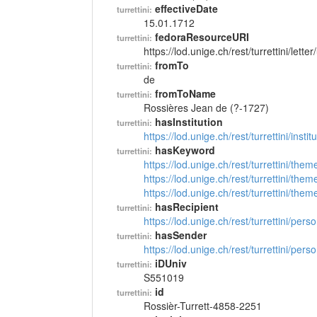
effectiveDate
turrettini:
15.01.1712
fedoraResourceURI
turrettini:
https://lod.unige.ch/rest/turrettini/lett
fromTo
turrettini:
de
fromToName
turrettini:
Rossières Jean de (?-1727)
hasInstitution
turrettini:
https://lod.unige.ch/rest/turrettini/inst
hasKeyword
turrettini:
https://lod.unige.ch/rest/turrettini/th
https://lod.unige.ch/rest/turrettini/th
https://lod.unige.ch/rest/turrettini/th
hasRecipient
turrettini:
https://lod.unige.ch/rest/turrettini/per
hasSender
turrettini:
https://lod.unige.ch/rest/turrettini/per
iDUniv
turrettini:
S551019
id
turrettini:
Rossièr-Turrett-4858-2251