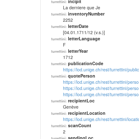
incipit
turrettini:
La derniere que Je
inventoryNumber
turrettini:
2252
letterDate
turrettini:
[04.01.1711/12 (v.s.)]
letterLanguage
turrettini:
F
letterYear
turrettini:
1712
publicationCode
turrettini:
https://lod.unige.ch/rest/turrettini/pub
quotePerson
turrettini:
https://lod.unige.ch/rest/turrettini/per
https://lod.unige.ch/rest/turrettini/per
https://lod.unige.ch/rest/turrettini/per
recipientLoc
turrettini:
Genève
recipientLocation
turrettini:
https://lod.unige.ch/rest/turrettini/loc
scanCount
turrettini:
2
sendingLoc
turrettini: