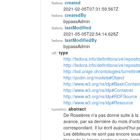
created
fedora:
2021-02-05T07:31:59.567Z
createdBy
fedora:
bypassAdmin
lastModified
fedora:
2021-05-05T22:54:14.628Z
lastModifiedBy
fedora:
bypassAdmin
type
rdf:
http://fedora.info/definitions/v4/reposi
http://fedora.info/definitions/v4/repos
http://lod.unige.ch/ontologies/turrettini
http://pcdm.org/models#Object
http://www.w3.org/ns/ldp#BasicContain
http://www.w3.org/ns/ldp#Container
http://www.w3.org/ns/ldp#RDFSource
http://www.w3.org/ns/ldp#Resource
abstract
turrettini:
De Rossières n'a pas donné suite à la 
avance, par sa dernière du mois d'oc
correspondant. Il lui écrit aujourd'hui 
Les débiteurs ne sont pas encore sousc