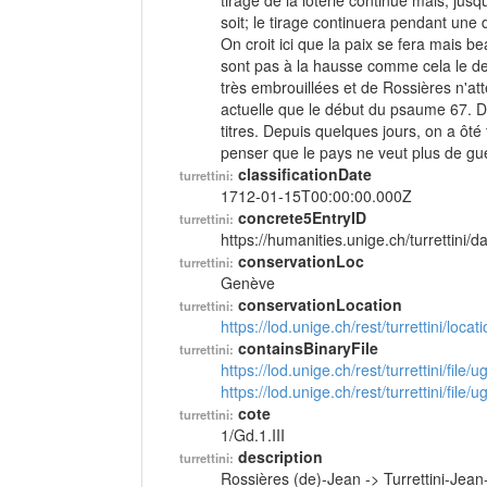
tirage de la loterie continue mais, jus
soit; le tirage continuera pendant une d
On croit ici que la paix se fera mais 
sont pas à la hausse comme cela le dev
très embrouillées et de Rossières n'att
actuelle que le début du psaume 67. De
titres. Depuis quelques jours, on a ôté 
penser que le pays ne veut plus de gu
classificationDate
turrettini:
1712-01-15T00:00:00.000Z
concrete5EntryID
turrettini:
https://humanities.unige.ch/turrettini
conservationLoc
turrettini:
Genève
conservationLocation
turrettini:
https://lod.unige.ch/rest/turrettini/loc
containsBinaryFile
turrettini:
https://lod.unige.ch/rest/turrettini/file
https://lod.unige.ch/rest/turrettini/file
cote
turrettini:
1/Gd.1.III
description
turrettini:
Rossières (de)-Jean -> Turrettini-Jea