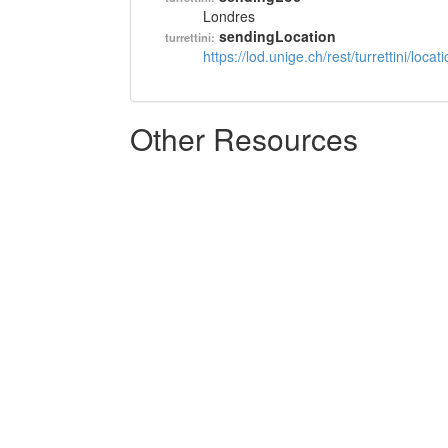
Londres
sendingLocation
turrettini:
https://lod.unige.ch/rest/turrettini/loc
Other Resources