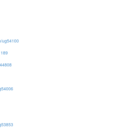
ion/ug54100
51189
ug44808
/ug54006
/ug53853