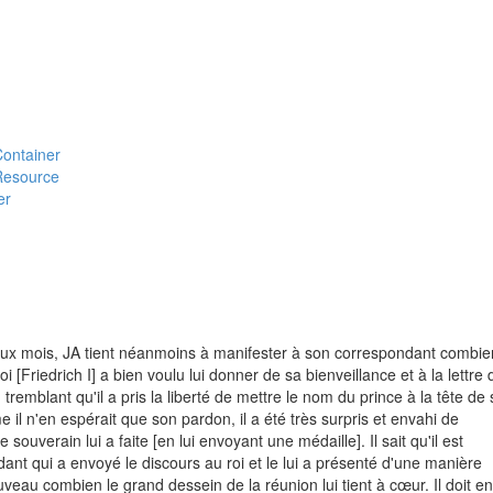
#Container
#Resource
er
eux mois, JA tient néanmoins à manifester à son correspondant combien
 [Friedrich I] a bien voulu lui donner de sa bienveillance et à la lettre 
remblant qu'il a pris la liberté de mettre le nom du prince à la tête de
l n'en espérait que son pardon, il a été très surpris et envahi de
ouverain lui a faite [en lui envoyant une médaille]. Il sait qu'il est
nt qui a envoyé le discours au roi et le lui a présenté d'une manière
au combien le grand dessein de la réunion lui tient à cœur. Il doit en