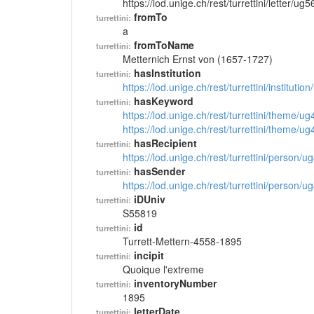
https://lod.unige.ch/rest/turrettini/letter/ug
fromTo
turrettini:
a
fromToName
turrettini:
Metternich Ernst von (1657-1727)
hasInstitution
turrettini:
https://lod.unige.ch/rest/turrettini/instituti
hasKeyword
turrettini:
https://lod.unige.ch/rest/turrettini/theme/u
https://lod.unige.ch/rest/turrettini/theme/u
hasRecipient
turrettini:
https://lod.unige.ch/rest/turrettini/person/
hasSender
turrettini:
https://lod.unige.ch/rest/turrettini/person/
iDUniv
turrettini:
S55819
id
turrettini:
Turrett-Mettern-4558-1895
incipit
turrettini:
Quoique l'extreme
inventoryNumber
turrettini:
1895
letterDate
turrettini: