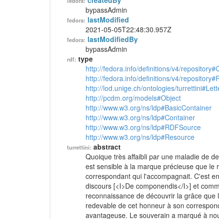
createdBy
fedora:
bypassAdmin
lastModified
fedora:
2021-05-05T22:48:30.957Z
lastModifiedBy
fedora:
bypassAdmin
type
rdf:
http://fedora.info/definitions/v4/repository
http://fedora.info/definitions/v4/repository
http://lod.unige.ch/ontologies/turrettini#Lett
http://pcdm.org/models#Object
http://www.w3.org/ns/ldp#BasicContainer
http://www.w3.org/ns/ldp#Container
http://www.w3.org/ns/ldp#RDFSource
http://www.w3.org/ns/ldp#Resource
abstract
turrettini:
Quoique très affaibli par une maladie de d
est sensible à la marque précieuse que le roi
correspondant qui l'accompagnait. C'est en t
discours [<I>De componendis</I>] et comme i
reconnaissance de découvrir la grâce que le s
redevable de cet honneur à son corresponda
avantageuse. Le souverain a marqué à nouve