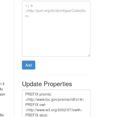
Add
Update Properties
 il
du
 son
fin