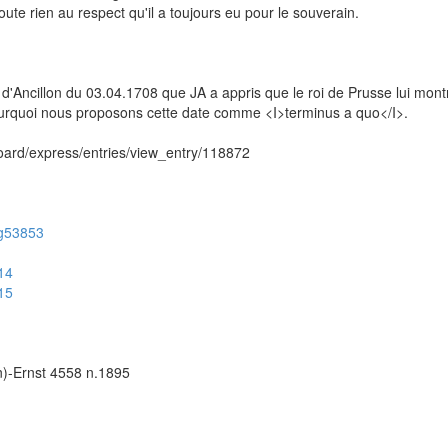
joute rien au respect qu'il a toujours eu pour le souverain.
re d'Ancillon du 03.04.1708 que JA a appris que le roi de Prusse lui mont
ourquoi nous proposons cette date comme <I>terminus a quo</I>.
hboard/express/entries/view_entry/118872
/ug53853
514
515
n)-Ernst 4558 n.1895