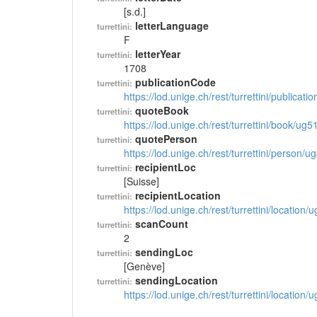
[s.d.]
letterLanguage
turrettini:
F
letterYear
turrettini:
1708
publicationCode
turrettini:
https://lod.unige.ch/rest/turrettini/publicat
quoteBook
turrettini:
https://lod.unige.ch/rest/turrettini/book/ug
quotePerson
turrettini:
https://lod.unige.ch/rest/turrettini/person/
recipientLoc
turrettini:
[Suisse]
recipientLocation
turrettini:
https://lod.unige.ch/rest/turrettini/location
scanCount
turrettini:
2
sendingLoc
turrettini:
[Genève]
sendingLocation
turrettini:
https://lod.unige.ch/rest/turrettini/location