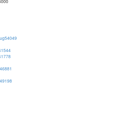
56000
on/ug54049
g41544
g41778
ug46881
ug49198