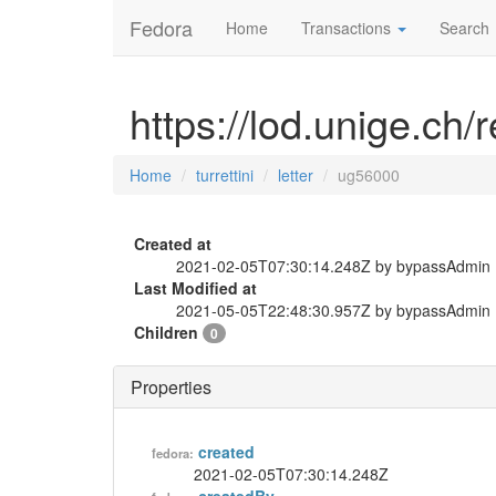
Fedora
Home
Transactions
Search
https://lod.unige.ch/r
Home
turrettini
letter
ug56000
Created at
2021-02-05T07:30:14.248Z by bypassAdmin
Last Modified at
2021-05-05T22:48:30.957Z by bypassAdmin
Children
0
Properties
created
fedora:
2021-02-05T07:30:14.248Z