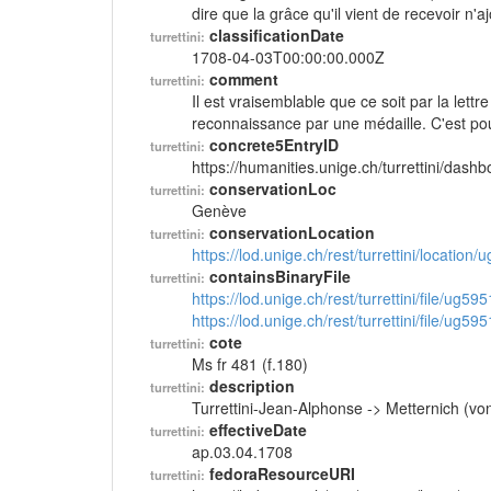
dire que la grâce qu'il vient de recevoir n'a
classificationDate
turrettini:
1708-04-03T00:00:00.000Z
comment
turrettini:
Il est vraisemblable que ce soit par la lett
reconnaissance par une médaille. C'est p
concrete5EntryID
turrettini:
https://humanities.unige.ch/turrettini/das
conservationLoc
turrettini:
Genève
conservationLocation
turrettini:
https://lod.unige.ch/rest/turrettini/location
containsBinaryFile
turrettini:
https://lod.unige.ch/rest/turrettini/file/ug59
https://lod.unige.ch/rest/turrettini/file/ug59
cote
turrettini:
Ms fr 481 (f.180)
description
turrettini:
Turrettini-Jean-Alphonse -> Metternich (vo
effectiveDate
turrettini:
ap.03.04.1708
fedoraResourceURI
turrettini: