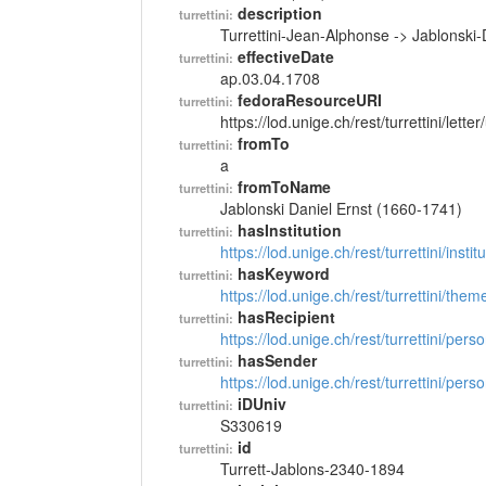
description
turrettini:
Turrettini-Jean-Alphonse -> Jablonski
effectiveDate
turrettini:
ap.03.04.1708
fedoraResourceURI
turrettini:
https://lod.unige.ch/rest/turrettini/lett
fromTo
turrettini:
a
fromToName
turrettini:
Jablonski Daniel Ernst (1660-1741)
hasInstitution
turrettini:
https://lod.unige.ch/rest/turrettini/inst
hasKeyword
turrettini:
https://lod.unige.ch/rest/turrettini/th
hasRecipient
turrettini:
https://lod.unige.ch/rest/turrettini/per
hasSender
turrettini:
https://lod.unige.ch/rest/turrettini/per
iDUniv
turrettini:
S330619
id
turrettini:
Turrett-Jablons-2340-1894