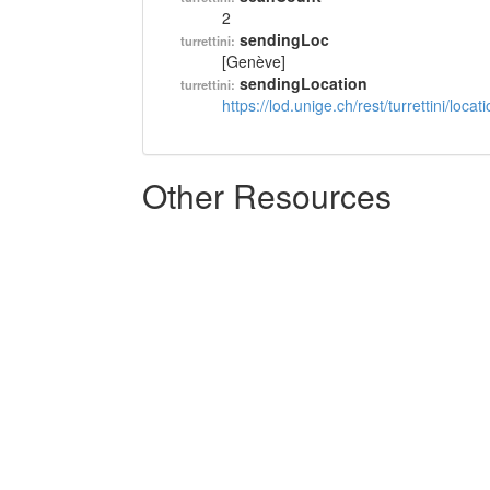
2
sendingLoc
turrettini:
[Genève]
sendingLocation
turrettini:
https://lod.unige.ch/rest/turrettini/loc
Other Resources