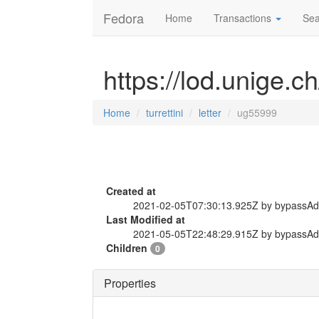
Fedora
Home
Transactions
Sea
https://lod.unige.ch
Home
turrettini
letter
ug55999
Created at
2021-02-05T07:30:13.925Z by bypassA
Last Modified at
2021-05-05T22:48:29.915Z by bypassA
Children
0
Properties