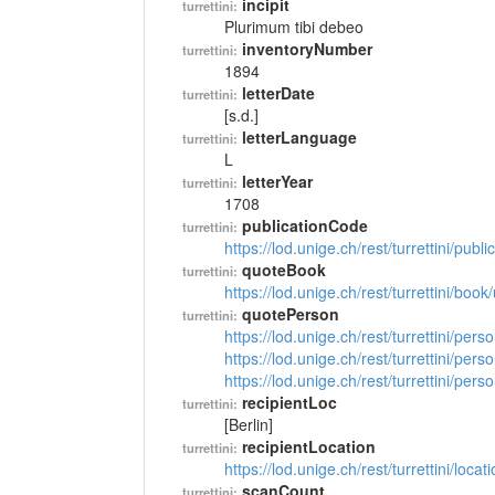
incipit
turrettini:
Plurimum tibi debeo
inventoryNumber
turrettini:
1894
letterDate
turrettini:
[s.d.]
letterLanguage
turrettini:
L
letterYear
turrettini:
1708
publicationCode
turrettini:
https://lod.unige.ch/rest/turrettini/pub
quoteBook
turrettini:
https://lod.unige.ch/rest/turrettini/boo
quotePerson
turrettini:
https://lod.unige.ch/rest/turrettini/per
https://lod.unige.ch/rest/turrettini/per
https://lod.unige.ch/rest/turrettini/per
recipientLoc
turrettini:
[Berlin]
recipientLocation
turrettini:
https://lod.unige.ch/rest/turrettini/loc
scanCount
turrettini: