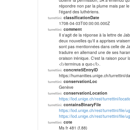
obtenir la permission; JA a entendu qu'o
répondre non par la plume mais par le
l'égard des luthériens.
classificationDate
turrettini:
1708-04-03T00:00:00.000Z
comment
turrettini:
Il s'agit de la réponse à la lettre de J
deux nouvelles qu'il a apprises vraisem
sont pas mentionnées dans celle de Jab
traduire en allemand une de ses harang
oraison irénique. C'est la raison pou
<I>terminus a quo</I>.
concrete5EntryID
turrettini:
https://humanities.unige.ch/turrettini
conservationLoc
turrettini:
Genève
conservationLocation
turrettini:
https://lod.unige.ch/rest/turrettini/loc
containsBinaryFile
turrettini:
https://lod.unige.ch/rest/turrettini/file
https://lod.unige.ch/rest/turrettini/file
cote
turrettini:
Ms fr 481 (f.88)