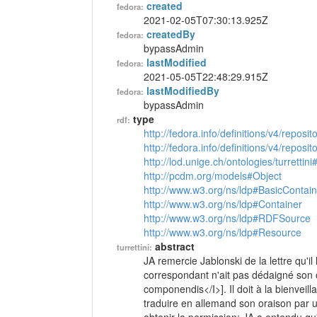
created
fedora:
2021-02-05T07:30:13.925Z
createdBy
fedora:
bypassAdmin
lastModified
fedora:
2021-05-05T22:48:29.915Z
lastModifiedBy
fedora:
bypassAdmin
type
rdf:
http://fedora.info/definitions/v4/reposi
http://fedora.info/definitions/v4/repos
http://lod.unige.ch/ontologies/turrettini
http://pcdm.org/models#Object
http://www.w3.org/ns/ldp#BasicContain
http://www.w3.org/ns/ldp#Container
http://www.w3.org/ns/ldp#RDFSource
http://www.w3.org/ns/ldp#Resource
abstract
turrettini:
JA remercie Jablonski de la lettre qu'il 
correspondant n'ait pas dédaigné son o
componendis</I>]. Il doit à la bienveill
traduire en allemand son oraison par 