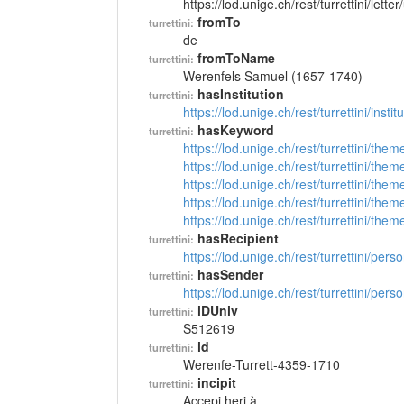
https://lod.unige.ch/rest/turrettini/lett
fromTo
turrettini:
de
fromToName
turrettini:
Werenfels Samuel (1657-1740)
hasInstitution
turrettini:
https://lod.unige.ch/rest/turrettini/inst
hasKeyword
turrettini:
https://lod.unige.ch/rest/turrettini/th
https://lod.unige.ch/rest/turrettini/th
https://lod.unige.ch/rest/turrettini/th
https://lod.unige.ch/rest/turrettini/th
https://lod.unige.ch/rest/turrettini/th
hasRecipient
turrettini:
https://lod.unige.ch/rest/turrettini/per
hasSender
turrettini:
https://lod.unige.ch/rest/turrettini/per
iDUniv
turrettini:
S512619
id
turrettini:
Werenfe-Turrett-4359-1710
incipit
turrettini:
Accepi heri à