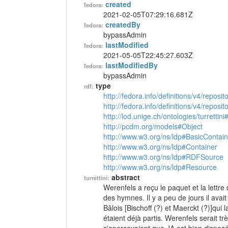
created
fedora:
2021-02-05T07:29:16.681Z
createdBy
fedora:
bypassAdmin
lastModified
fedora:
2021-05-05T22:45:27.603Z
lastModifiedBy
fedora:
bypassAdmin
type
rdf:
http://fedora.info/definitions/v4/reposi
http://fedora.info/definitions/v4/repos
http://lod.unige.ch/ontologies/turrettini
http://pcdm.org/models#Object
http://www.w3.org/ns/ldp#BasicContain
http://www.w3.org/ns/ldp#Container
http://www.w3.org/ns/ldp#RDFSource
http://www.w3.org/ns/ldp#Resource
abstract
turrettini:
Werenfels a reçu le paquet et la lettre 
des hymnes. Il y a peu de jours il avai
Bâlois [Bischoff (?) et Maerckt (?)]qui l
étaient déjà partis. Werenfels serait t