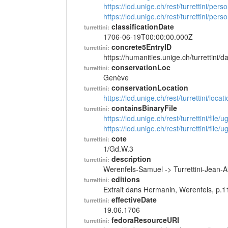
https://lod.unige.ch/rest/turrettini/per
https://lod.unige.ch/rest/turrettini/per
classificationDate
turrettini:
1706-06-19T00:00:00.000Z
concrete5EntryID
turrettini:
https://humanities.unige.ch/turrettini
conservationLoc
turrettini:
Genève
conservationLocation
turrettini:
https://lod.unige.ch/rest/turrettini/loc
containsBinaryFile
turrettini:
https://lod.unige.ch/rest/turrettini/file
https://lod.unige.ch/rest/turrettini/file
cote
turrettini:
1/Gd.W.3
description
turrettini:
Werenfels-Samuel -> Turrettini-Jean-
editions
turrettini:
Extrait dans Hermanin, Werenfels, p.1
effectiveDate
turrettini:
19.06.1706
fedoraResourceURI
turrettini: