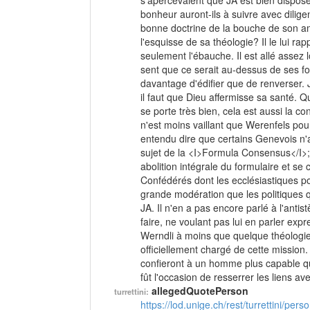
s'apercevaient que JA est bien dispos
bonheur auront-ils à suivre avec dilig
bonne doctrine de la bouche de son ami! 
l'esquisse de sa théologie? Il le lui rap
seulement l'ébauche. Il est allé assez 
sent que ce serait au-dessus de ses for
davantage d'édifier que de renverser. JA
il faut que Dieu affermisse sa santé. Q
se porte très bien, cela est aussi la
n'est moins vaillant que Werenfels pour l'
entendu dire que certains Genevois n'a
sujet de la <I>Formula Consensus</I>; 
abolition intégrale du formulaire et se 
Confédérés dont les ecclésiastiques pou
grande modération que les politiques qui
JA. Il n'en a pas encore parlé à l'anti
faire, ne voulant pas lui en parler exp
Werndli à moins que quelque théologien
officiellement chargé de cette mission. 
confieront à un homme plus capable que
fût l'occasion de resserrer les liens ave
allegedQuotePerson
turrettini:
https://lod.unige.ch/rest/turrettini/per