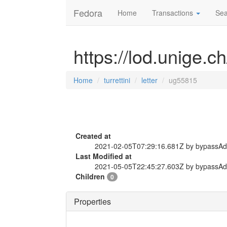
Fedora
Home
Transactions
Sea
https://lod.unige.ch
Home
turrettini
letter
ug55815
Created at
2021-02-05T07:29:16.681Z by bypassA
Last Modified at
2021-05-05T22:45:27.603Z by bypassA
Children
0
Properties