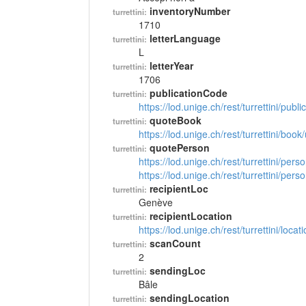
inventoryNumber
turrettini:
1710
letterLanguage
turrettini:
L
letterYear
turrettini:
1706
publicationCode
turrettini:
https://lod.unige.ch/rest/turrettini/pub
quoteBook
turrettini:
https://lod.unige.ch/rest/turrettini/boo
quotePerson
turrettini:
https://lod.unige.ch/rest/turrettini/per
https://lod.unige.ch/rest/turrettini/per
recipientLoc
turrettini:
Genève
recipientLocation
turrettini:
https://lod.unige.ch/rest/turrettini/loc
scanCount
turrettini:
2
sendingLoc
turrettini:
Bâle
sendingLocation
turrettini: