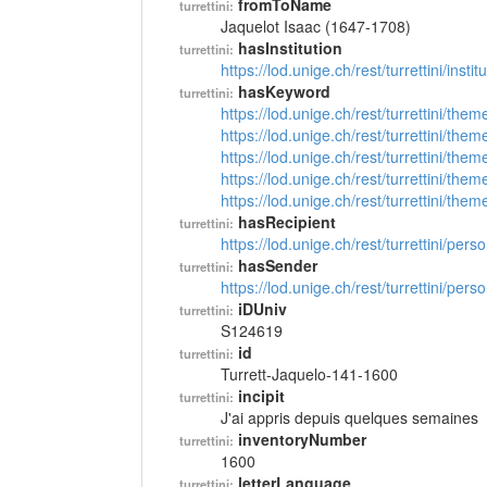
fromToName
turrettini:
Jaquelot Isaac (1647-1708)
hasInstitution
turrettini:
https://lod.unige.ch/rest/turrettini/inst
hasKeyword
turrettini:
https://lod.unige.ch/rest/turrettini/th
https://lod.unige.ch/rest/turrettini/th
https://lod.unige.ch/rest/turrettini/th
https://lod.unige.ch/rest/turrettini/th
https://lod.unige.ch/rest/turrettini/th
hasRecipient
turrettini:
https://lod.unige.ch/rest/turrettini/per
hasSender
turrettini:
https://lod.unige.ch/rest/turrettini/per
iDUniv
turrettini:
S124619
id
turrettini:
Turrett-Jaquelo-141-1600
incipit
turrettini:
J'ai appris depuis quelques semaines
inventoryNumber
turrettini:
1600
letterLanguage
turrettini: