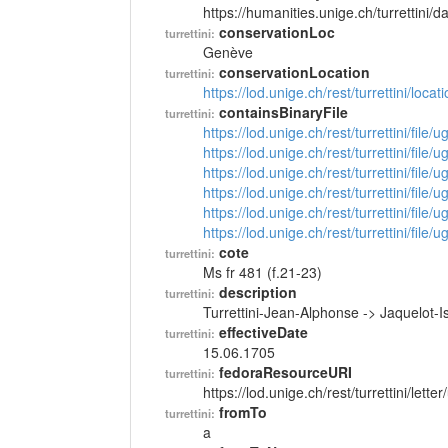
https://humanities.unige.ch/turrettini
conservationLoc
turrettini:
Genève
conservationLocation
turrettini:
https://lod.unige.ch/rest/turrettini/loc
containsBinaryFile
turrettini:
https://lod.unige.ch/rest/turrettini/file
https://lod.unige.ch/rest/turrettini/file
https://lod.unige.ch/rest/turrettini/file
https://lod.unige.ch/rest/turrettini/file
https://lod.unige.ch/rest/turrettini/file
https://lod.unige.ch/rest/turrettini/file
cote
turrettini:
Ms fr 481 (f.21-23)
description
turrettini:
Turrettini-Jean-Alphonse -> Jaquelot-
effectiveDate
turrettini:
15.06.1705
fedoraResourceURI
turrettini:
https://lod.unige.ch/rest/turrettini/lett
fromTo
turrettini:
a