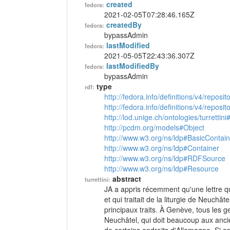
created
fedora:
2021-02-05T07:28:46.165Z
createdBy
fedora:
bypassAdmin
lastModified
fedora:
2021-05-05T22:43:36.307Z
lastModifiedBy
fedora:
bypassAdmin
type
rdf:
http://fedora.info/definitions/v4/reposi
http://fedora.info/definitions/v4/repos
http://lod.unige.ch/ontologies/turrettini
http://pcdm.org/models#Object
http://www.w3.org/ns/ldp#BasicContain
http://www.w3.org/ns/ldp#Container
http://www.w3.org/ns/ldp#RDFSource
http://www.w3.org/ns/ldp#Resource
abstract
turrettini:
JA a appris récemment qu'une lettre q
et qui traitait de la liturgie de Neuchâte
principaux traits. À Genève, tous les g
Neuchâtel, qui doit beaucoup aux ancien