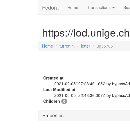
Fedora
Home
Transactions
Sea
https://lod.unige.ch
Home
turrettini
letter
ug55705
Created at
2021-02-05T07:28:46.165Z by bypassA
Last Modified at
2021-05-05T22:43:36.307Z by bypassA
Children
0
Properties