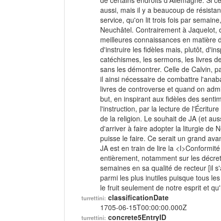
de certains endroits d'Allemagne. Si ce
aussi, mais il y a beaucoup de résista
service, qu'on lit trois fois par semai
Neuchâtel. Contrairement à Jaquelot, do
meilleures connaissances en matière de 
d'instruire les fidèles mais, plutôt, d'i
catéchismes, les sermons, les livres de 
sans les démontrer. Celle de Calvin, p
il ainsi nécessaire de combattre l'anab
livres de controverse et quand on admin
but, en inspirant aux fidèles des sentim
l'instruction, par la lecture de l'Écritu
de la religion. Le souhait de JA (et au
d'arriver à faire adopter la liturgie d
puisse le faire. Ce serait un grand ava
JA est en train de lire la <I>Conformité
entièrement, notamment sur les décrets 
semaines en sa qualité de recteur [il s'
parmi les plus inutiles puisque tous le
le fruit seulement de notre esprit et qu
classificationDate
turrettini:
1705-06-15T00:00:00.000Z
concrete5EntryID
turrettini: