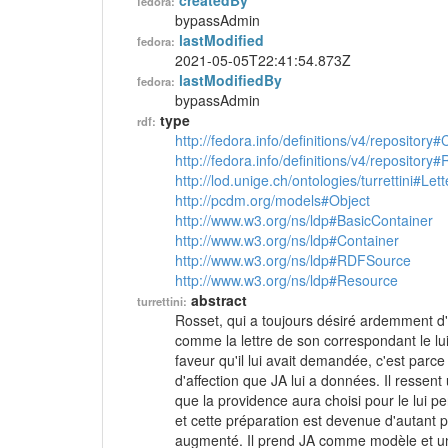
createdBy
fedora:
bypassAdmin
lastModified
fedora:
2021-05-05T22:41:54.873Z
lastModifiedBy
fedora:
bypassAdmin
type
rdf:
http://fedora.info/definitions/v4/repository
http://fedora.info/definitions/v4/repository
http://lod.unige.ch/ontologies/turrettini#Lett
http://pcdm.org/models#Object
http://www.w3.org/ns/ldp#BasicContainer
http://www.w3.org/ns/ldp#Container
http://www.w3.org/ns/ldp#RDFSource
http://www.w3.org/ns/ldp#Resource
abstract
turrettini:
Rosset, qui a toujours désiré ardemment d'av
comme la lettre de son correspondant le lui 
faveur qu'il lui avait demandée, c'est parce q
d'affection que JA lui a données. Il ressent
que la providence aura choisi pour le lui p
et cette préparation est devenue d'autant p
augmenté. Il prend JA comme modèle et un d