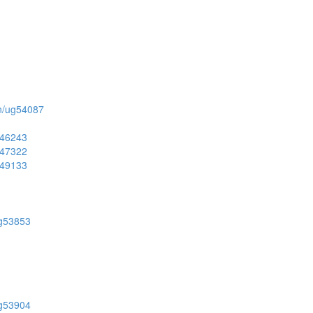
ion/ug54087
ug46243
ug47322
ug49133
/ug53853
/ug53904