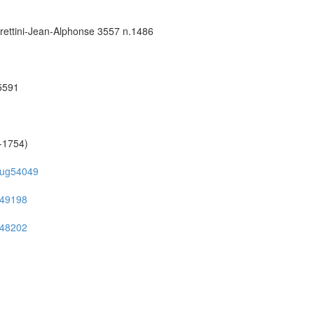
rettini-Jean-Alphonse 3557 n.1486
55591
-1754)
on/ug54049
ug49198
ug48202