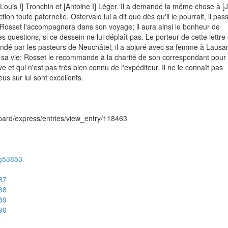
Louis I] Tronchin et [Antoine I] Léger. Il a demandé la même chose à [
tion toute paternelle. Ostervald lui a dit que dès qu'il le pourrait, il pass
osset l'accompagnera dans son voyage; il aura ainsi le bonheur de
es questions, si ce dessein ne lui déplaît pas. Le porteur de cette lettre 
andé par les pasteurs de Neuchâtel; il a abjuré avec sa femme à Lausan
 sa vie; Rosset le recommande à la charité de son correspondant pour
 et qui n'est pas très bien connu de l'expéditeur. Il ne le connaît pas
s sur lui sont excellents.
hboard/express/entries/view_entry/118463
/ug53853
487
488
489
490