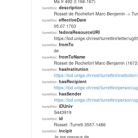
Ms fr 492 (f.166-167)
description
turrettini:
Rosset de Rochefort-Marc-Benjamin -> Tur
effectiveDate
turrettini:
05.07.1703
fedoraResourceURI
turrettini:
https://lod.unige.ch/rest/turrettini/letter/ug
fromTo
turrettini:
de
fromToName
turrettini:
Rosset de Rochefort Marc-Benjamin (1672
hasInstitution
turrettini:
https://lod.unige.ch/rest/turrettini/instituti
hasRecipient
turrettini:
https://lod.unige.ch/rest/turrettini/person/
hasSender
turrettini:
https://lod.unige.ch/rest/turrettini/person/
iDUniv
turrettini:
S443919
id
turrettini:
Rosset -Turrett-3557-1486
incipit
turrettini:
Je me prevaus de