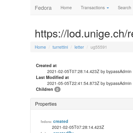
Fedora
Home
Transactions
Search
https://lod.unige.ch/r
Home
turrettini
letter
ug55591
Created at
2021-02-05T07:28:14.423Z by bypassAdmin
Last Modified at
2021-05-05T22:41:54.873Z by bypassAdmin
Children
0
Properties
created
fedora:
2021-02-05T07:28:14.423Z