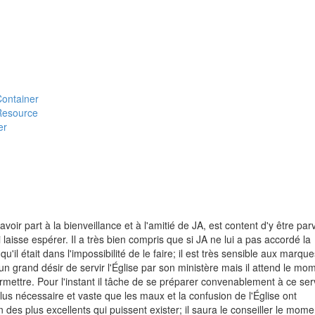
#Container
#Resource
er
oir part à la bienveillance et à l'amitié de JA, est content d'y être par
laisse espérer. Il a très bien compris que si JA ne lui a pas accordé la
u'il était dans l'impossibilité de le faire; il est très sensible aux marqu
 un grand désir de servir l'Église par son ministère mais il attend le mo
ermettre. Pour l'instant il tâche de se préparer convenablement à ce ser
lus nécessaire et vaste que les maux et la confusion de l'Église ont
es plus excellents qui puissent exister; il saura le conseiller le mome