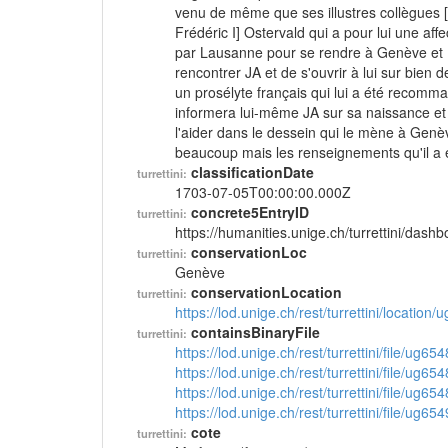
venu de même que ses illustres collègues [
Frédéric I] Ostervald qui a pour lui une affec
par Lausanne pour se rendre à Genève et R
rencontrer JA et de s'ouvrir à lui sur bien d
un prosélyte français qui lui a été recomm
informera lui-même JA sur sa naissance et
l'aider dans le dessein qui le mène à Genève
beaucoup mais les renseignements qu'il a eu
classificationDate
turrettini:
1703-07-05T00:00:00.000Z
concrete5EntryID
turrettini:
https://humanities.unige.ch/turrettini/das
conservationLoc
turrettini:
Genève
conservationLocation
turrettini:
https://lod.unige.ch/rest/turrettini/location
containsBinaryFile
turrettini:
https://lod.unige.ch/rest/turrettini/file/ug65
https://lod.unige.ch/rest/turrettini/file/ug65
https://lod.unige.ch/rest/turrettini/file/ug65
https://lod.unige.ch/rest/turrettini/file/ug65
cote
turrettini: