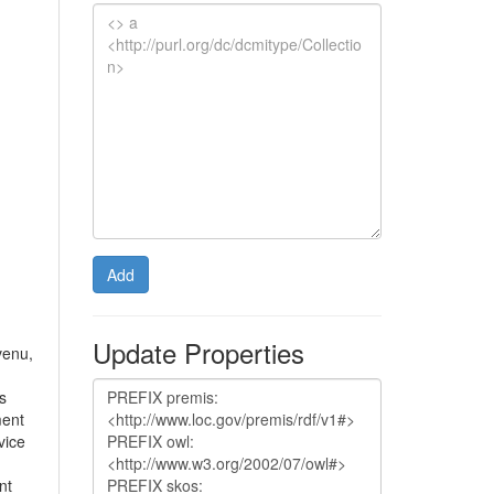
Add
Update Properties
venu,
es
ment
vice
nt