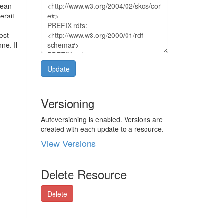
Jean-
erait
est
ne. Il
Update
Versioning
Autoversioning is enabled. Versions are
created with each update to a resource.
View Versions
Delete Resource
Delete