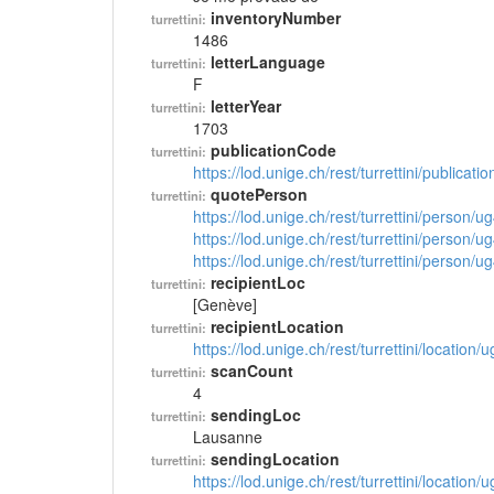
inventoryNumber
turrettini:
1486
letterLanguage
turrettini:
F
letterYear
turrettini:
1703
publicationCode
turrettini:
https://lod.unige.ch/rest/turrettini/publicat
quotePerson
turrettini:
https://lod.unige.ch/rest/turrettini/person/
https://lod.unige.ch/rest/turrettini/person/
https://lod.unige.ch/rest/turrettini/person/
recipientLoc
turrettini:
[Genève]
recipientLocation
turrettini:
https://lod.unige.ch/rest/turrettini/location
scanCount
turrettini:
4
sendingLoc
turrettini:
Lausanne
sendingLocation
turrettini:
https://lod.unige.ch/rest/turrettini/location