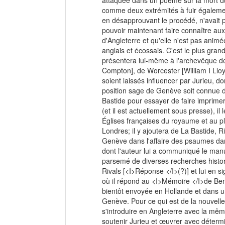
attaquée dans un poème sur la mort du
comme deux extrémités à fuir également.
en désapprouvant le procédé, n'avait p
pouvoir maintenant faire connaître au
d'Angleterre et qu'elle n'est pas anim
anglais et écossais. C'est le plus gran
présentera lui-même à l'archevêque d
Compton], de Worcester [William I Lloyd
soient laissés influencer par Jurieu, do
position sage de Genève soit connue de
Bastide pour essayer de faire imprimer 
(et il est actuellement sous presse), i
Églises françaises du royaume et au pl
Londres; il y ajoutera de La Bastide, R
Genève dans l'affaire des psaumes da
dont l'auteur lui a communiqué le manusc
parsemé de diverses recherches histori
Rivals [<I>Réponse </I>(?)] et lui en s
où il répond au <I>Mémoire </I>de Ben
bientôt envoyée en Hollande et dans une
Genève. Pour ce qui est de la nouvell
s'introduire en Angleterre avec la mêm
soutenir Jurieu et œuvrer avec détermin