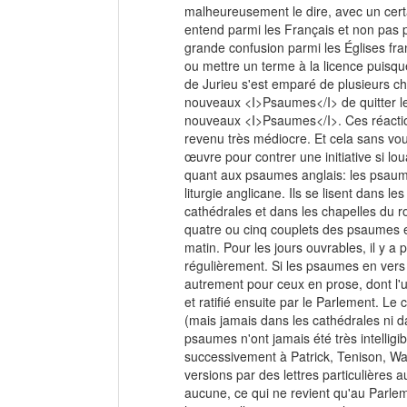
malheureusement le dire, avec un certa
entend parmi les Français et non pas pa
grande confusion parmi les Églises fra
ou mettre un terme à la licence puisqu
de Jurieu s'est emparé de plusieurs ch
nouveaux <I>Psaumes</I> de quitter leur
nouveaux <I>Psaumes</I>. Ces réaction
revenu très médiocre. Et cela sans vou
œuvre pour contrer une initiative si lo
quant aux psaumes anglais: les psaume
liturgie anglicane. Ils se lisent dans l
cathédrales et dans les chapelles du r
quatre ou cinq couplets des psaumes e
matin. Pour les jours ouvrables, il y a
régulièrement. Si les psaumes en vers 
autrement pour ceux en prose, dont l'u
et ratifié ensuite par le Parlement. Le
(mais jamais dans les cathédrales ni da
psaumes n'ont jamais été très intelligi
successivement à Patrick, Tenison, W
versions par des lettres particulières a
aucune, ce qui ne revient qu'au Parlem