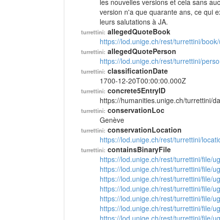
les nouvelles versions et cela sans auc
version n'a que quarante ans, ce qui exp
leurs salutations à JA.
allegedQuoteBook
turrettini:
https://lod.unige.ch/rest/turrettini/boo
allegedQuotePerson
turrettini:
https://lod.unige.ch/rest/turrettini/per
classificationDate
turrettini:
1700-12-20T00:00:00.000Z
concrete5EntryID
turrettini:
https://humanities.unige.ch/turrettini
conservationLoc
turrettini:
Genève
conservationLocation
turrettini:
https://lod.unige.ch/rest/turrettini/loc
containsBinaryFile
turrettini:
https://lod.unige.ch/rest/turrettini/file
https://lod.unige.ch/rest/turrettini/file
https://lod.unige.ch/rest/turrettini/file
https://lod.unige.ch/rest/turrettini/file
https://lod.unige.ch/rest/turrettini/file
https://lod.unige.ch/rest/turrettini/file
https://lod.unige.ch/rest/turrettini/file