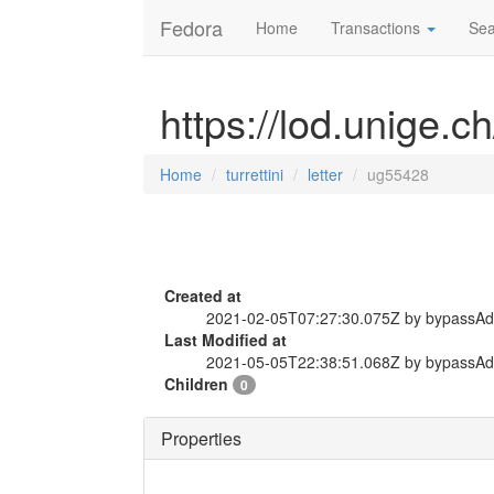
Fedora
Home
Transactions
Sea
https://lod.unige.ch
Home
turrettini
letter
ug55428
Created at
2021-02-05T07:27:30.075Z by bypassA
Last Modified at
2021-05-05T22:38:51.068Z by bypassA
Children
0
Properties