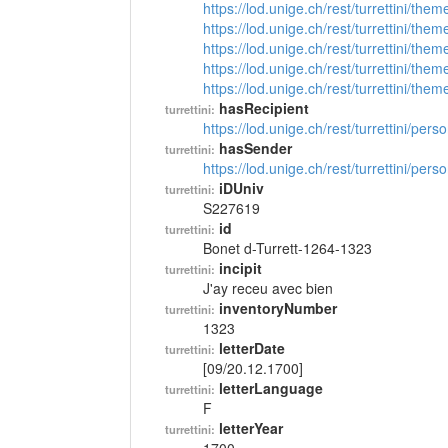
https://lod.unige.ch/rest/turrettini/th
https://lod.unige.ch/rest/turrettini/th
https://lod.unige.ch/rest/turrettini/th
https://lod.unige.ch/rest/turrettini/th
https://lod.unige.ch/rest/turrettini/th
hasRecipient
turrettini:
https://lod.unige.ch/rest/turrettini/per
hasSender
turrettini:
https://lod.unige.ch/rest/turrettini/per
iDUniv
turrettini:
S227619
id
turrettini:
Bonet d-Turrett-1264-1323
incipit
turrettini:
J'ay receu avec bien
inventoryNumber
turrettini:
1323
letterDate
turrettini:
[09/20.12.1700]
letterLanguage
turrettini:
F
letterYear
turrettini: