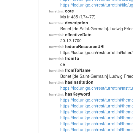
https://lod.unige.ch/rest/turrettini/file
cote
turrettini:
Ms fr 485 (f.74-77)
description
turrettini:
Bonet [de Saint-Germain]-Ludwig Fried
effectiveDate
turrettini:
20.12.1700
fedoraResourceURI
turrettini:
https://lod.unige.ch/rest/turrettini/lett
fromTo
turrettini:
de
fromToName
turrettini:
Bonet [de Saint-Germain] Ludwig Frie
hasInstitution
turrettini:
https://lod.unige.ch/rest/turrettini/inst
hasKeyword
turrettini:
https://lod.unige.ch/rest/turrettini/th
https://lod.unige.ch/rest/turrettini/th
https://lod.unige.ch/rest/turrettini/th
https://lod.unige.ch/rest/turrettini/th
https://lod.unige.ch/rest/turrettini/th
https://lod.unige.ch/rest/turrettini/th