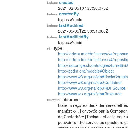
created
fedora:
2021-02-05T07:27:30.075Z
createdBy
fedora:
bypassAdmin
lastModified
fedora:
2021-05-05T22:38:51.068Z
lastModifiedBy
fedora:
bypassAdmin
type
rdf:
http://fedora.info/definitions/v4/reposi
http://fedora.info/definitions/v4/repos
http://lod.unige.ch/ontologies/turrettini
http://pcdm.org/models#Object
http://www.w3.org/ns/ldp#BasicContain
http://www.w3.org/ns/ldp#Container
http://www.w3.org/ns/ldp#RDFSource
http://www.w3.org/ns/ldp#Resource
abstract
turrettini:
Bonet a reçu les deux dernières lettre
manière</I>] envoyée par la Compagni
de Cantorbéry [Tenison] et celle pour 
pouvoir rendre service aux pasteurs g