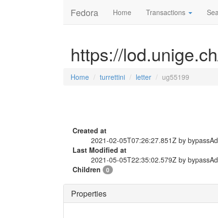
Fedora
Home
Transactions
Sea
https://lod.unige.ch
Home
turrettini
letter
ug55199
Created at
2021-02-05T07:26:27.851Z by bypassA
Last Modified at
2021-05-05T22:35:02.579Z by bypassA
Children
0
Properties