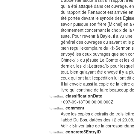
L'abbé Renaudot a fait un rapport très
qui a été attaqué dans cet ouvrage, e
du rapport de Renaudot est arrivée en H
été portée devant le synode des Église
savoir puisque son frère [Michel] en a é
étonnement concernant le choix de la vi
suite. Pour revenir à Bayle, il a vu une
général des ouvrages du savant et le p
bien reçu l'exemplaire du <I>Sermon sur 
envoyé les deux ouvrages que son cor
Chine</I> du jésuite Le Comte et les <
dernier, les <I>Lettres</I> pour lesqu
tout, bien qu'ayant été envoyé il y a p
ceux qui ont fait l'expédition lui ont di
Il lui envoie aussi la copie de la lettr
livre qui continue de faire beaucoup de
classificationDate
turrettini:
1697-09-18T00:00:00.000Z
comment
turrettini:
Avec les copies d'extraits de trois let
l'abbé Du Bos, datées des 12 et 29.08
Voir <I>Inventaire de la correspondanc
concrete5EntryID
turrettini: