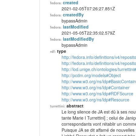
created
fedora:
2021-02-05T07:26:27.851Z
createdBy
fedora:
bypassAdmin
lastModified
fedora:
2021-05-05T22:35:02.579Z
lastModifiedBy
fedora:
bypassAdmin
type
rdf:
http://fedora.info/definitions/v4/reposi
http://fedora.info/definitions/v4/repos
http://lod.unige.ch/ontologies/turrettini
http://pcdm.org/models#Object
http://www.w3.org/ns/ldp#BasicContain
http://www.w3.org/ns/ldp#Container
http://www.w3.org/ns/ldp#RDFSource
http://www.w3.org/ns/ldp#Resource
abstract
turrettini:
Le long silence de JA est dû à ses no
tante Marie I Turrettini] ; celui de Jan
correspondants vont rétablir un comme
Puisque JA se dit affamé de nouvelles l