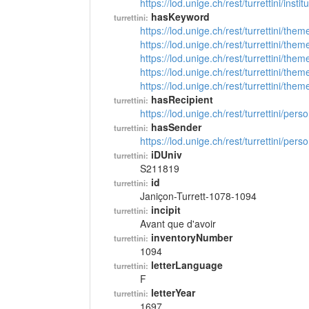
https://lod.unige.ch/rest/turrettini/inst
hasKeyword
turrettini:
https://lod.unige.ch/rest/turrettini/th
https://lod.unige.ch/rest/turrettini/th
https://lod.unige.ch/rest/turrettini/th
https://lod.unige.ch/rest/turrettini/th
https://lod.unige.ch/rest/turrettini/th
hasRecipient
turrettini:
https://lod.unige.ch/rest/turrettini/per
hasSender
turrettini:
https://lod.unige.ch/rest/turrettini/per
iDUniv
turrettini:
S211819
id
turrettini:
Janiçon-Turrett-1078-1094
incipit
turrettini:
Avant que d'avoir
inventoryNumber
turrettini:
1094
letterLanguage
turrettini:
F
letterYear
turrettini:
1697