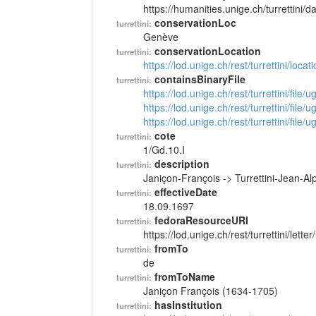
https://humanities.unige.ch/turrettini
conservationLoc
turrettini:
Genève
conservationLocation
turrettini:
https://lod.unige.ch/rest/turrettini/loc
containsBinaryFile
turrettini:
https://lod.unige.ch/rest/turrettini/file
https://lod.unige.ch/rest/turrettini/file
https://lod.unige.ch/rest/turrettini/file
cote
turrettini:
1/Gd.10.I
description
turrettini:
Janiçon-François -> Turrettini-Jean-A
effectiveDate
turrettini:
18.09.1697
fedoraResourceURI
turrettini:
https://lod.unige.ch/rest/turrettini/lett
fromTo
turrettini:
de
fromToName
turrettini:
Janiçon François (1634-1705)
hasInstitution
turrettini: