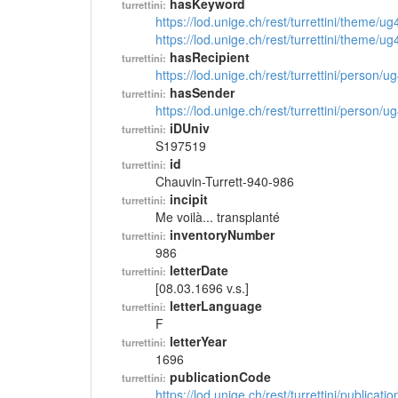
hasKeyword
turrettini:
https://lod.unige.ch/rest/turrettini/theme/u
https://lod.unige.ch/rest/turrettini/theme/u
hasRecipient
turrettini:
https://lod.unige.ch/rest/turrettini/person/
hasSender
turrettini:
https://lod.unige.ch/rest/turrettini/person/
iDUniv
turrettini:
S197519
id
turrettini:
Chauvin-Turrett-940-986
incipit
turrettini:
Me voilà... transplanté
inventoryNumber
turrettini:
986
letterDate
turrettini:
[08.03.1696 v.s.]
letterLanguage
turrettini:
F
letterYear
turrettini:
1696
publicationCode
turrettini:
https://lod.unige.ch/rest/turrettini/publicat