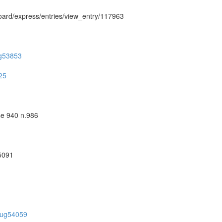
hboard/express/entries/view_entry/117963
/ug53853
925
se 940 n.986
55091
on/ug54059