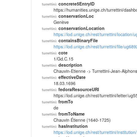
concrete5EntryID
turrettini:
https://humanities.unige.ch/turrettini/das
conservationLoc
turrettini:
Genève
conservationLocation
turrettini:
https://lod.unige.ch/rest/turrettini/location
containsBinaryFile
turrettini:
https://lod.unige.ch/rest/turrettini/file/ug68
cote
turrettini:
1/Gd.C.15
description
turrettini:
Chauvin-Etienne -> Turrettini-Jean-Alphon
effectiveDate
turrettini:
18.03.1696
fedoraResourceURI
turrettini:
https://lod.unige.ch/rest/turrettini/letter/ug
fromTo
turrettini:
de
fromToName
turrettini:
Chauvin Étienne (1640-1725)
hasInstitution
turrettini:
https://lod.unige.ch/rest/turrettini/instituti