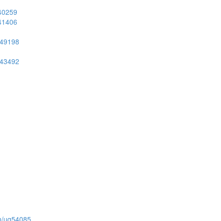
g40259
g41406
ug49198
ug43492
ion/ug54085