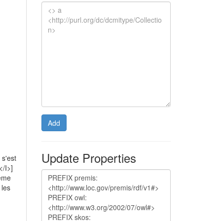
Add
Update Properties
 s'est
</I>]
même
 les