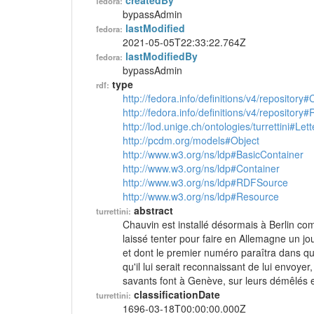
createdBy
fedora:
bypassAdmin
lastModified
fedora:
2021-05-05T22:33:22.764Z
lastModifiedBy
fedora:
bypassAdmin
type
rdf:
http://fedora.info/definitions/v4/repository
http://fedora.info/definitions/v4/repository
http://lod.unige.ch/ontologies/turrettini#Lett
http://pcdm.org/models#Object
http://www.w3.org/ns/ldp#BasicContainer
http://www.w3.org/ns/ldp#Container
http://www.w3.org/ns/ldp#RDFSource
http://www.w3.org/ns/ldp#Resource
abstract
turrettini:
Chauvin est installé désormais à Berlin com
laissé tenter pour faire en Allemagne un jo
et dont le premier numéro paraîtra dans qu
qu'il lui serait reconnaissant de lui envoyer
savants font à Genève, sur leurs démêlés e
classificationDate
turrettini:
1696-03-18T00:00:00.000Z