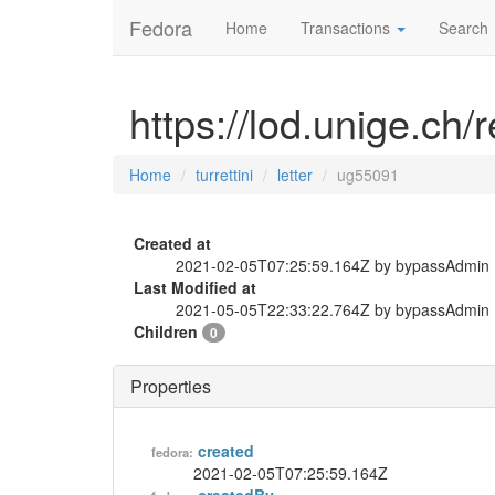
Fedora
Home
Transactions
Search
https://lod.unige.ch/r
Home
turrettini
letter
ug55091
Created at
2021-02-05T07:25:59.164Z by bypassAdmin
Last Modified at
2021-05-05T22:33:22.764Z by bypassAdmin
Children
0
Properties
created
fedora:
2021-02-05T07:25:59.164Z