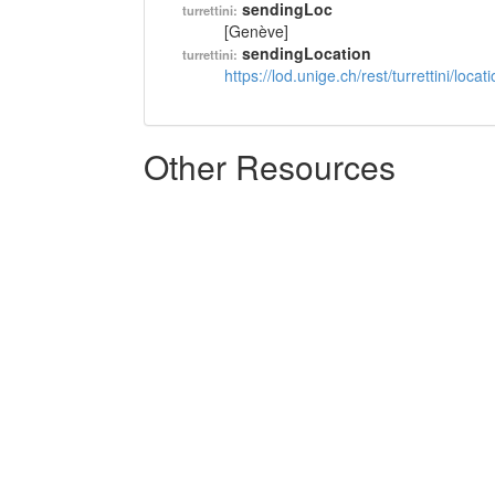
sendingLoc
turrettini:
[Genève]
sendingLocation
turrettini:
https://lod.unige.ch/rest/turrettini/loc
Other Resources