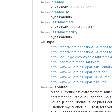
created
fedora:
2021-02-05T07:23:36.293Z
createdBy
fedora:
bypassAdmin
lastModified
fedora:
2021-05-05T22:24:07.041Z
lastModifiedBy
fedora:
bypassAdmin
type
rdf:
http://fedora.info/definitions/v4/reposi
http://fedora.info/definitions/v4/repos
http://lod.unige.ch/ontologies/turrettini
http://pcdm.org/models#Object
http://www.w3.org/ns/ldp#BasicContain
http://www.w3.org/ns/ldp#Container
http://www.w3.org/ns/ldp#RDFSource
http://www.w3.org/ns/ldp#Resource
abstract
turrettini:
Marie Turrettini est extrêmement satisf
notamment du fait que [Friedrich] Sp[a
Jouani [Renée Diodati], avec plaisir co
[Barthélemy] Micheli [du Crest] fera vo