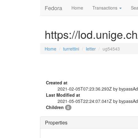
Fedora
Home
Transactions
Sea
https://lod.unige.ch
Home
turrettini
letter
ug54543
Created at
2021-02-05T07:23:36.293Z by bypassA
Last Modified at
2021-05-05T22:24:07.041Z by bypassA
Children
0
Properties