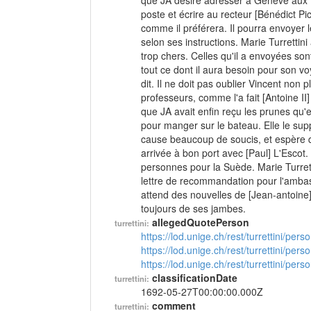
que JA désire adresser à Genève aux M
poste et écrire au recteur [Bénédict Pic
comme il préférera. Il pourra envoyer l
selon ses instructions. Marie Turrettin
trop chers. Celles qu'il a envoyées sont
tout ce dont il aura besoin pour son vo
dit. Il ne doit pas oublier Vincent non p
professeurs, comme l'a fait [Antoine II]
que JA avait enfin reçu les prunes qu'el
pour manger sur le bateau. Elle le supp
cause beaucoup de soucis, et espère qu
arrivée à bon port avec [Paul] L'Escot.
personnes pour la Suède. Marie Turrett
lettre de recommandation pour l'ambass
attend des nouvelles de [Jean-antoine] 
toujours de ses jambes.
allegedQuotePerson
turrettini:
https://lod.unige.ch/rest/turrettini/per
https://lod.unige.ch/rest/turrettini/per
https://lod.unige.ch/rest/turrettini/per
classificationDate
turrettini:
1692-05-27T00:00:00.000Z
comment
turrettini: