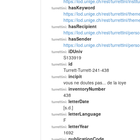
https://lod.unige.ch/rest/turrettini/inst
hasKeyword
turrettini:
https://lod.unige.ch/rest/turrettini/th
https://lod.unige.ch/rest/turrettini/th
hasRecipient
turrettini:
https://lod.unige.ch/rest/turrettini/per
hasSender
turrettini:
https://lod.unige.ch/rest/turrettini/per
iDUniv
turrettini:
S133919
id
turrettini:
Turrett-Turrett-241-438
incipit
turrettini:
vous ne doutes pas... de la ioye
inventoryNumber
turrettini:
438
letterDate
turrettini:
[s.d.]
letterLanguage
turrettini:
F
letterYear
turrettini:
1692
publicationCode
turrettini: