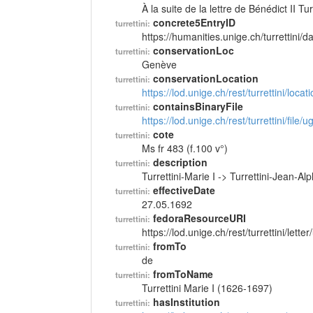
À la suite de la lettre de Bénédict II T
concrete5EntryID
turrettini:
https://humanities.unige.ch/turrettini
conservationLoc
turrettini:
Genève
conservationLocation
turrettini:
https://lod.unige.ch/rest/turrettini/loc
containsBinaryFile
turrettini:
https://lod.unige.ch/rest/turrettini/file
cote
turrettini:
Ms fr 483 (f.100 v°)
description
turrettini:
Turrettini-Marie I -> Turrettini-Jean-A
effectiveDate
turrettini:
27.05.1692
fedoraResourceURI
turrettini:
https://lod.unige.ch/rest/turrettini/lett
fromTo
turrettini:
de
fromToName
turrettini:
Turrettini Marie I (1626-1697)
hasInstitution
turrettini: