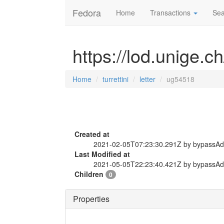
Fedora
Home
Transactions
Sea
https://lod.unige.ch
Home
turrettini
letter
ug54518
Created at
2021-02-05T07:23:30.291Z by bypassA
Last Modified at
2021-05-05T22:23:40.421Z by bypassA
Children
0
Properties