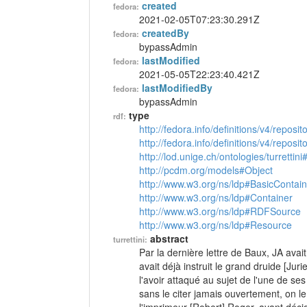
created
fedora:
2021-02-05T07:23:30.291Z
createdBy
fedora:
bypassAdmin
lastModified
fedora:
2021-05-05T22:23:40.421Z
lastModifiedBy
fedora:
bypassAdmin
type
rdf:
http://fedora.info/definitions/v4/reposi
http://fedora.info/definitions/v4/repos
http://lod.unige.ch/ontologies/turrettini
http://pcdm.org/models#Object
http://www.w3.org/ns/ldp#BasicContain
http://www.w3.org/ns/ldp#Container
http://www.w3.org/ns/ldp#RDFSource
http://www.w3.org/ns/ldp#Resource
abstract
turrettini:
Par la dernière lettre de Baux, JA avai
avait déjà instruit le grand druide [Juri
l'avoir attaqué au sujet de l'une de ses
sans le citer jamais ouvertement, on le 