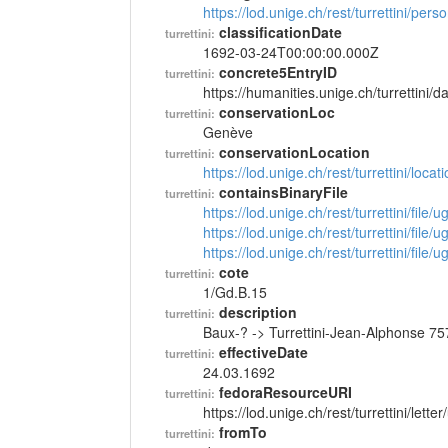
https://lod.unige.ch/rest/turrettini/per
classificationDate
turrettini:
1692-03-24T00:00:00.000Z
concrete5EntryID
turrettini:
https://humanities.unige.ch/turrettini
conservationLoc
turrettini:
Genève
conservationLocation
turrettini:
https://lod.unige.ch/rest/turrettini/loc
containsBinaryFile
turrettini:
https://lod.unige.ch/rest/turrettini/file
https://lod.unige.ch/rest/turrettini/file
https://lod.unige.ch/rest/turrettini/file
cote
turrettini:
1/Gd.B.15
description
turrettini:
Baux-? -> Turrettini-Jean-Alphonse 75
effectiveDate
turrettini:
24.03.1692
fedoraResourceURI
turrettini:
https://lod.unige.ch/rest/turrettini/lett
fromTo
turrettini: