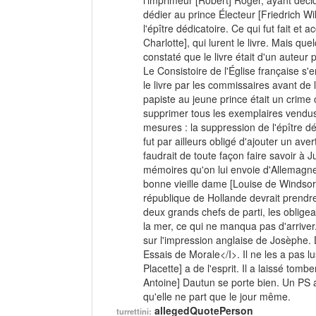
l'imprimeur [Robert] Roger, ayant déci
dédier au prince Électeur [Friedrich Wi
l'épître dédicatoire. Ce qui fut fait et a
Charlotte], qui lurent le livre. Mais qu
constaté que le livre était d'un auteur 
Le Consistoire de l'Église française s'e
le livre par les commissaires avant de l
papiste au jeune prince était un crime co
supprimer tous les exemplaires vendus
mesures : la suppression de l'épître d
fut par ailleurs obligé d'ajouter un aver
faudrait de toute façon faire savoir à J
mémoires qu'on lui envoie d'Allemagne
bonne vieille dame [Louise de Windsor d
république de Hollande devrait prendre 
deux grands chefs de parti, les obligea
la mer, ce qui ne manqua pas d'arrive
sur l'impression anglaise de Josèphe.
Essais de Morale</I>. Il ne les a pas l
Placette] a de l'esprit. Il a laissé to
Antoine] Dautun se porte bien. Un PS a
qu'elle ne part que le jour même.
allegedQuotePerson
turrettini: