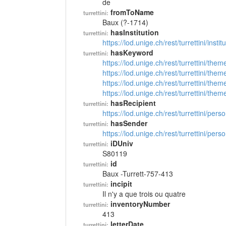
de
fromToName
turrettini:
Baux (?-1714)
hasInstitution
turrettini:
https://lod.unige.ch/rest/turrettini/inst
hasKeyword
turrettini:
https://lod.unige.ch/rest/turrettini/th
https://lod.unige.ch/rest/turrettini/th
https://lod.unige.ch/rest/turrettini/th
https://lod.unige.ch/rest/turrettini/th
hasRecipient
turrettini:
https://lod.unige.ch/rest/turrettini/per
hasSender
turrettini:
https://lod.unige.ch/rest/turrettini/per
iDUniv
turrettini:
S80119
id
turrettini:
Baux -Turrett-757-413
incipit
turrettini:
Il n'y a que trois ou quatre
inventoryNumber
turrettini:
413
letterDate
turrettini: