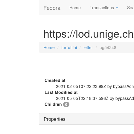
Fedora
Home
Transactions
Sea
https://lod.unige.ch
Home
turrettini
letter
ug54248
Created at
2021-02-05T07:22:23.99Z by bypassAd
Last Modified at
2021-05-05T22:18:37.596Z by bypassA
Children
0
Properties