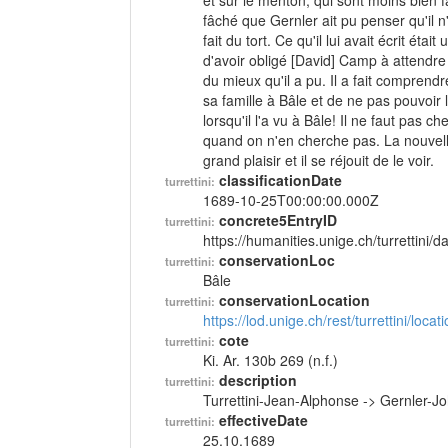
et sur le menton, qui sont moins bien f
fâché que Gernler ait pu penser qu'il n
fait du tort. Ce qu'il lui avait écrit étai
d'avoir obligé [David] Camp à attendre
du mieux qu'il a pu. Il a fait compren
sa famille à Bâle et de ne pas pouvoir lu
lorsqu'il l'a vu à Bâle! Il ne faut pa
quand on n'en cherche pas. La nouvelle
grand plaisir et il se réjouit de le voir.
classificationDate
turrettini:
1689-10-25T00:00:00.000Z
concrete5EntryID
turrettini:
https://humanities.unige.ch/turrettini
conservationLoc
turrettini:
Bâle
conservationLocation
turrettini:
https://lod.unige.ch/rest/turrettini/loc
cote
turrettini:
Ki. Ar. 130b 269 (n.f.)
description
turrettini:
Turrettini-Jean-Alphonse -> Gernler-J
effectiveDate
turrettini:
25.10.1689