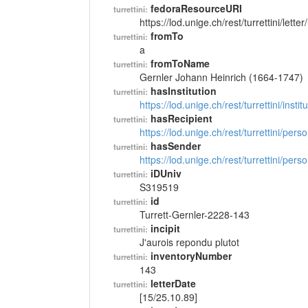
fedoraResourceURI
turrettini:
https://lod.unige.ch/rest/turrettini/lett
fromTo
turrettini:
a
fromToName
turrettini:
Gernler Johann Heinrich (1664-1747)
hasInstitution
turrettini:
https://lod.unige.ch/rest/turrettini/inst
hasRecipient
turrettini:
https://lod.unige.ch/rest/turrettini/per
hasSender
turrettini:
https://lod.unige.ch/rest/turrettini/per
iDUniv
turrettini:
S319519
id
turrettini:
Turrett-Gernler-2228-143
incipit
turrettini:
J'aurois repondu plutot
inventoryNumber
turrettini:
143
letterDate
turrettini:
[15/25.10.89]