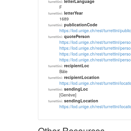
letterLanguage
turrettini:
F
letterYear
turrettini:
1689
publicationCode
turrettini:
https://lod.unige.ch/rest/turrettini/pub
quotePerson
turrettini:
https://lod.unige.ch/rest/turrettini/per
https://lod.unige.ch/rest/turrettini/per
https://lod.unige.ch/rest/turrettini/per
https://lod.unige.ch/rest/turrettini/per
recipientLoc
turrettini:
Bâle
recipientLocation
turrettini:
https://lod.unige.ch/rest/turrettini/loc
sendingLoc
turrettini:
[Genève]
sendingLocation
turrettini:
https://lod.unige.ch/rest/turrettini/loc
Other Resources