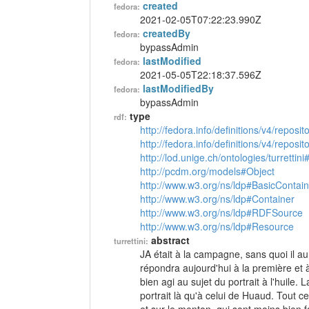
created
fedora:
2021-02-05T07:22:23.990Z
createdBy
fedora:
bypassAdmin
lastModified
fedora:
2021-05-05T22:18:37.596Z
lastModifiedBy
fedora:
bypassAdmin
type
rdf:
http://fedora.info/definitions/v4/reposi
http://fedora.info/definitions/v4/repos
http://lod.unige.ch/ontologies/turrettini
http://pcdm.org/models#Object
http://www.w3.org/ns/ldp#BasicContain
http://www.w3.org/ns/ldp#Container
http://www.w3.org/ns/ldp#RDFSource
http://www.w3.org/ns/ldp#Resource
abstract
turrettini:
JA était à la campagne, sans quoi il aur
répondra aujourd'hui à la première et 
bien agi au sujet du portrait à l'huile.
portrait là qu'à celui de Huaud. Tout ce