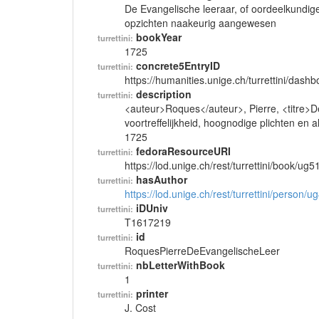
De Evangelische leeraar, of oordeelkundige 
opzichten naakeurig aangewesen
bookYear
turrettini:
1725
concrete5EntryID
turrettini:
https://humanities.unige.ch/turrettini/das
description
turrettini:
<auteur>Roques</auteur>, Pierre, <titre>D
voortreffelijkheid, hoognodige plichten en 
1725
fedoraResourceURI
turrettini:
https://lod.unige.ch/rest/turrettini/book/ug
hasAuthor
turrettini:
https://lod.unige.ch/rest/turrettini/person/
iDUniv
turrettini:
T1617219
id
turrettini:
RoquesPierreDeEvangelischeLeer
nbLetterWithBook
turrettini:
1
printer
turrettini:
J. Cost