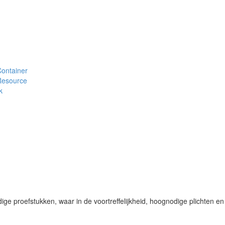
#Container
#Resource
k
ge proefstukken, waar in de voortreffelijkheid, hoognodige plichten en 