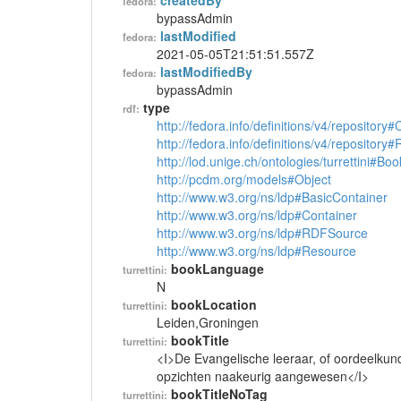
createdBy
fedora:
bypassAdmin
lastModified
fedora:
2021-05-05T21:51:51.557Z
lastModifiedBy
fedora:
bypassAdmin
type
rdf:
http://fedora.info/definitions/v4/repository
http://fedora.info/definitions/v4/repository
http://lod.unige.ch/ontologies/turrettini#Boo
http://pcdm.org/models#Object
http://www.w3.org/ns/ldp#BasicContainer
http://www.w3.org/ns/ldp#Container
http://www.w3.org/ns/ldp#RDFSource
http://www.w3.org/ns/ldp#Resource
bookLanguage
turrettini:
N
bookLocation
turrettini:
Leiden,Groningen
bookTitle
turrettini:
<I>De Evangelische leeraar, of oordeelkundi
opzichten naakeurig aangewesen</I>
bookTitleNoTag
turrettini: