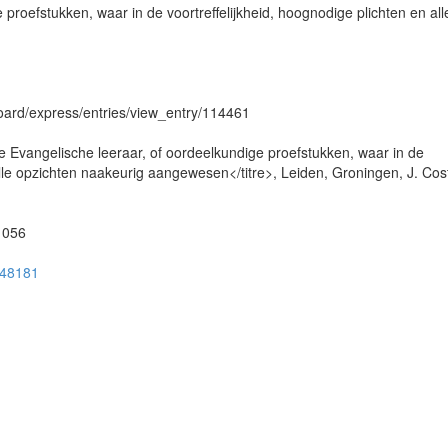
proefstukken, waar in de voortreffelijkheid, hoognodige plichten en all
hboard/express/entries/view_entry/114461
e Evangelische leeraar, of oordeelkundige proefstukken, waar in de
alle opzichten naakeurig aangewesen</titre>, Leiden, Groningen, J. Cos
51056
ug48181