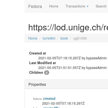
Fedora
Home
Transactions
Search
https://lod.unige.ch/
Home
turrettini
book
ug51056
Created at
2021-02-05T07:18:15.297Z by bypassAdmin
Last Modified at
2021-05-05T21:51:51.557Z by bypassAdmin
Children
0
Properties
created
fedora:
2021-02-05T07:18:15.297Z